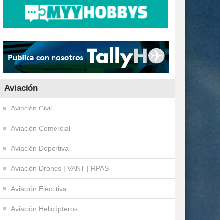
Aviación
Aviación Civil
Aviación Comercial
Aviación Deportiva
Aviación Drones | VANT | RPAS
Aviación Ejecutiva
Aviación Helicópteros