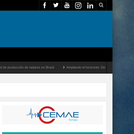
 de radares en Brasil
Ampliando el horizonte: Dentro del vuelo de desarrollo más l