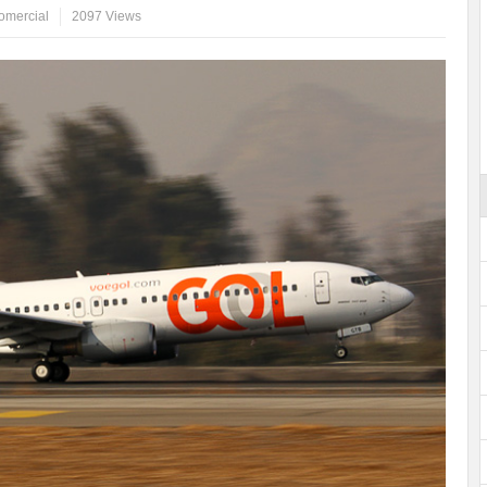
omercial
2097 Views