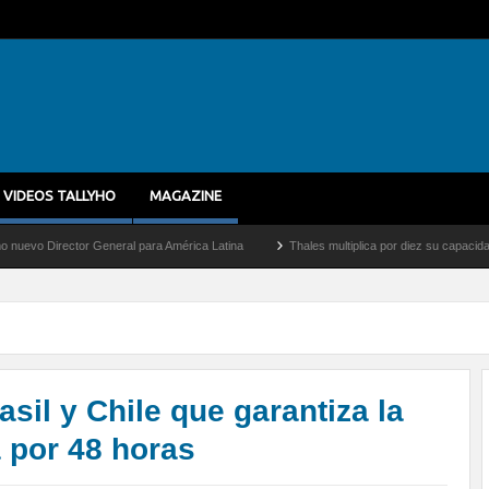
VIDEOS TALLYHO
MAGAZINE
r General para América Latina
Thales multiplica por diez su capacidad de producción
sil y Chile que garantiza la
a por 48 horas