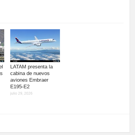
el
LATAM presenta la
as
cabina de nuevos
aviones Embraer
E195-E2
julio 29, 2026