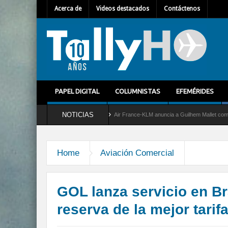
Acerca de
Videos destacados
Contáctenos
PAPEL DIGITAL
COLUMNISTAS
EFEMÉRIDES
NOTICIAS
icio al C-2 Greyhound
Air France-KLM anuncia a Guilhem Mallet como nuevo Directo
Home
Aviación Comercial
GOL lanza servicio en Bra
reserva de la mejor tarif