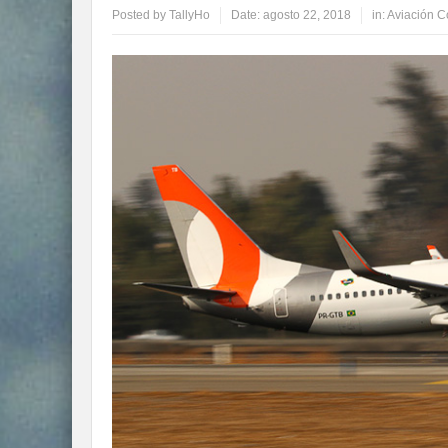
Posted by
TallyHo
Date:
agosto 22, 2018
in:
Aviación C