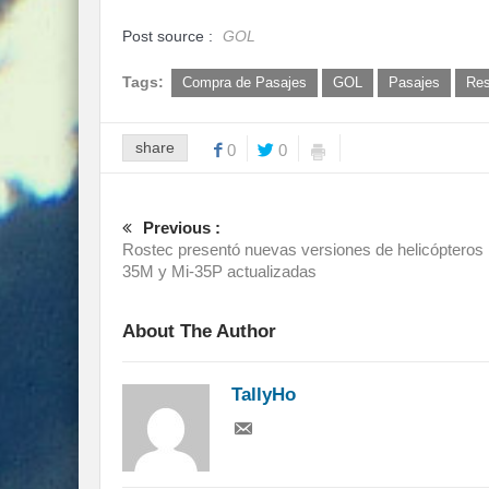
Post source :
GOL
Tags:
Compra de Pasajes
GOL
Pasajes
Res
share
0
0
Previous :
Rostec presentó nuevas versiones de helicópteros 
35M y Mi-35P actualizadas
About The Author
TallyHo