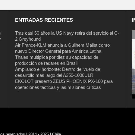
ENTRADAS RECIENTES
I
a
Tras casi 60 años la US Navy retira del servicio al C-
2 Greyhound
l
Air France-KLM anuncia a Guilhem Mallet como
nuevo Director General para América Latina
Thales multiplica por diez su capacidad de
producción de radares en Brasil
Ampliando el horizonte: Dentro del vuelo de
desarrollo más largo del A350-1000ULR
EKOLOT presentó ZEUS PHOENIX PX-100 para
Tras casi 60 años la US Navy retira del
operaciones tácticas y las misiones críticas
servicio al C-2 Greyhound
s reservados | 2014 - 2025 | Chile