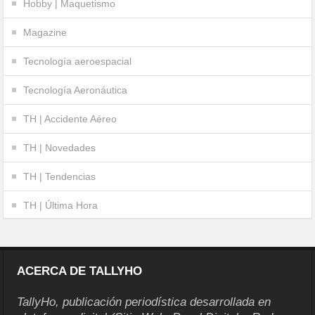
Hobby | Maquetismo
Magazine
Tecnología aeroespacial
Tecnología Aeronáutica
TH | Accidente Aéreo
TH | Novedades
TH | Tendencias
TH | Última Hora
ACERCA DE TALLYHO
TallyHo, publicación periodística desarrollada en