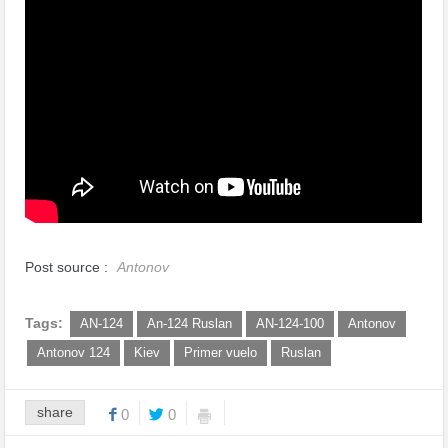
Post source :
Antonov
Tags:
AN-124
An-124 Ruslan
AN-124-100
Antonov
Antonov 124
Kiev
Primer vuelo
Ruslan
share
0
0