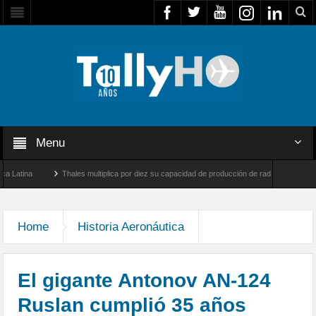
Menu
na
Thales multiplica por diez su capacidad de producción de radares en Brasil
Farnborough, Reino Unido
Airbus U030 Flexrotor inicia sus operaciones con la Agen
Home
Historia Aeronáutica
El gigante Antonov AN-124
Ruslan cumplió 35 años