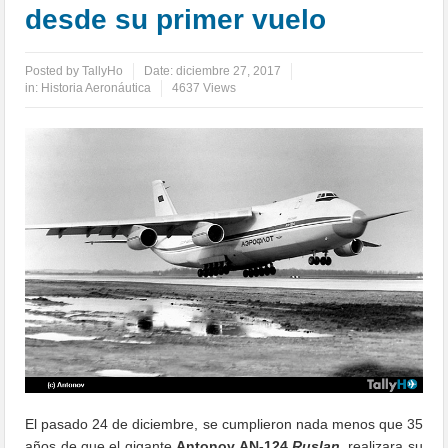
desde su primer vuelo
Posted by
TallyHo
Date:
diciembre 27, 2017
in:
Historia Aeronáutica
4637 Views
El pasado 24 de diciembre, se cumplieron nada menos que 35
años de que el gigante
Antonov AN-124
Ruslan
, realizara su