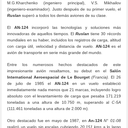
M.G.Kharchenko (ingeniero principal), V.S. Mikhailov
(ingeniero-examinador). Justo después de su primer vuelo, el
Ruslan
superó a todos los demás aviones de su clase.
El
AN-124
incorporó las tecnologías y soluciones más
innovadoras de aquellos tiempos. El
Ruslan
tiene 30 récords
mundiales en su haber, incluidos los registros de carga, altitud
con carga útil, velocidad y distancia de vuelo.
AN-124
es el
avión de transporte en serie más grande del mundo.
Entre los numerosos hechos destacados de este
impresionante avión resaltamos, su debut en el
Salón
International Aeroespacial de Le Bourget
(Francia)
. El 26
de julio de 1985 el
AN-124
en un vuelo estableció
inmediatamente nada menos que 21 marcas, incluyendo logro
absoluto con el levantamiento de carga que pesaba 171.219
toneladas a una altura de 10.750 m, superando al
C-5A
(111.461 toneladas a una altura de 2.000 m).
Otro destacado fue en mayo de 1987, en
An-124
N° 01-08
realizó un vuelo sin escalas cubriendo
20.151 kms
a lo largo