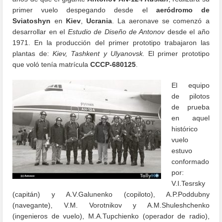
primer vuelo despegando desde el
aeródromo de
Sviatoshyn
en
Kiev
,
Ucrania
. La aeronave se comenzó a
desarrollar en el
Estudio de Diseño de Antonov
desde el año
1971. En la producción del primer prototipo trabajaron las
plantas de:
Kiev, Tashkent y Ulyanovsk.
El primer prototipo
que voló tenía matrícula
CCCP-680125
.
El equipo
de pilotos
de prueba
en aquel
histórico
vuelo
estuvo
conformado
por:
V.I.Tesrsky
(capitán) y A.V.Galunenko (copiloto), A.P.Poddubny
(navegante), V.M. Vorotnikov y A.M.Shuleshchenko
(ingenieros de vuelo), M.A.Tupchienko (operador de radio),