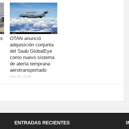
es
OTAN anunció
adquisición conjunta
del Saab GlobalEye
como nuevo sistema
de alerta temprana
aerotransportado
julio 08, 2026
ENTRADAS RECIENTES
I