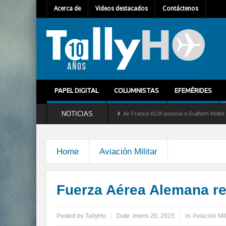
Acerca de
Videos destacados
Contáctenos
PAPEL DIGITAL
COLUMNISTAS
EFEMÉRIDES
NOTICIAS
el servicio al C-2 Greyhound
Air France-KLM anuncia a Guilhem Mallet como nuevo D
Home
Aviación Militar
Fuerza Aérea Alemana re
Posted by
TallyHo
Date:
enero 20, 2015
in:
Aviación Mil