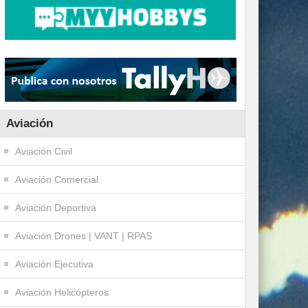
Aviación
Aviación Civil
Aviación Comercial
Aviación Deportiva
Aviación Drones | VANT | RPAS
Aviación Ejecutiva
Aviación Helicópteros