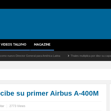
VIDEOS TALLYHO
MAGAZINE
irector General para América Latina
Thales multiplica por diez su capacidad de prod
cibe su primer Airbus A-400M
itar
2773 Views