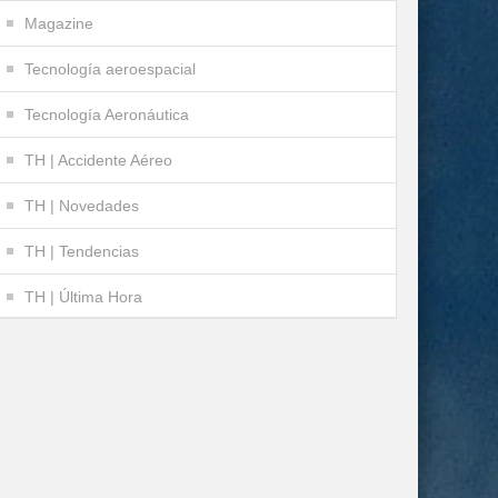
Magazine
Tecnología aeroespacial
Tecnología Aeronáutica
TH | Accidente Aéreo
TH | Novedades
TH | Tendencias
TH | Última Hora