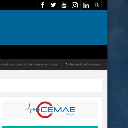
ucción de radares en Brasil
Ampliando el horizonte: Dentro del vuelo de desarrollo