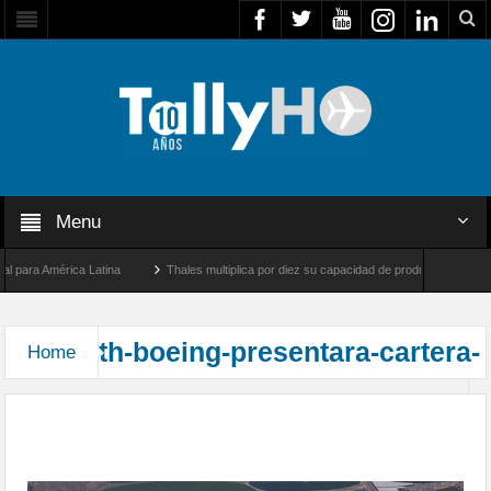
Menu
para América Latina
Thales multiplica por diez su capacidad de producción de radare
re Los Ángeles y Farnborough, Reino Unido
Airbus U030 Flexrotor inicia sus operac
th-boeing-presentara-cartera-
Home
Farnborough Airshow: Seguridad y Calidad serán
temas prioritarios para Boeing