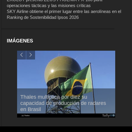
operaciones tácticas y las misiones críticas
SKY Airline obtiene el primer lugar entre las aerolíneas en el
Ranking de Sostenibilidad Ipsos 2026
IMÁGENES
em
Thales multiplica por diez su
Ampli
ral
capacidad de producción de radares
vuelo
en Brasil
A350