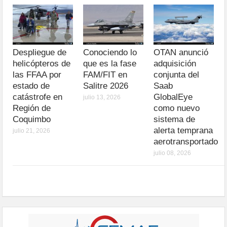
Despliegue de
Conociendo lo
OTAN anunció
helicópteros de
que es la fase
adquisición
las FFAA por
FAM/FIT en
conjunta del
estado de
Salitre 2026
Saab
catástrofe en
GlobalEye
julio 13, 2026
Región de
como nuevo
Coquimbo
sistema de
alerta temprana
julio 21, 2026
aerotransportado
julio 08, 2026