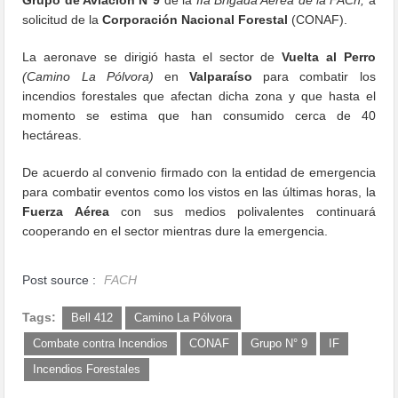
solicitud de la
Corporación Nacional Forestal
(CONAF).
La aeronave se dirigió hasta el sector de
Vuelta al Perro
(Camino La Pólvora)
en
Valparaíso
para combatir los
incendios forestales que afectan dicha zona y que hasta el
momento se estima que han consumido cerca de 40
hectáreas.
De acuerdo al convenio firmado con la entidad de emergencia
para combatir eventos como los vistos en las últimas horas, la
Fuerza Aérea
con sus medios polivalentes continuará
cooperando en el sector mientras dure la emergencia.
Post source :
FACH
Tags:
Bell 412
Camino La Pólvora
Combate contra Incendios
CONAF
Grupo N° 9
IF
Incendios Forestales