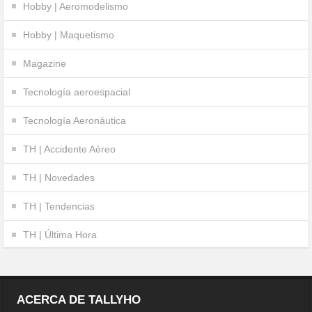
Hobby | Aeromodelismo
Hobby | Maquetismo
Magazine
Tecnología aeroespacial
Tecnología Aeronáutica
TH | Accidente Aéreo
TH | Novedades
TH | Tendencias
TH | Última Hora
ACERCA DE TALLYHO