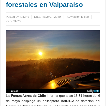
forestales en Valparaíso
Posted by
TallyHo
Date:
mayo 07, 2020
in:
Aviación Militar
1972 Views
La
Fuerza Aérea de Chile
informa que a las 16:31 horas del 6
de mayo desplegó un helicóptero
Bell-412
de dotación del
Grupo de Aviación N°9
de la
IIa Brigada Aérea de la FACh,
a