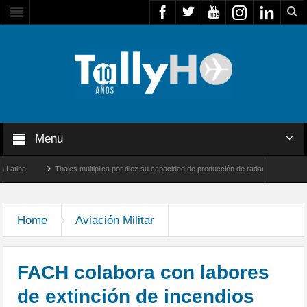
Menu
na
Thales multiplica por diez su capacidad de producción de radares en Brasil
Farnborough, Reino Unido
Airbus U030 Flexrotor inicia sus operaciones con la Agen
Home
Aviación Militar
FACH colabora con labores
de extinción de incendios