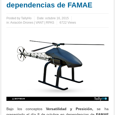
dependencias de FAMAE
Posted by
TallyHo
Date:
octubre 16, 2015
in:
Aviación Drones | VANT | RPAS
6722 Views
Bajo los conceptos
Versatilidad y Presición,
se ha
presentado el día 8 de octubre en dependencias de
FAMAE