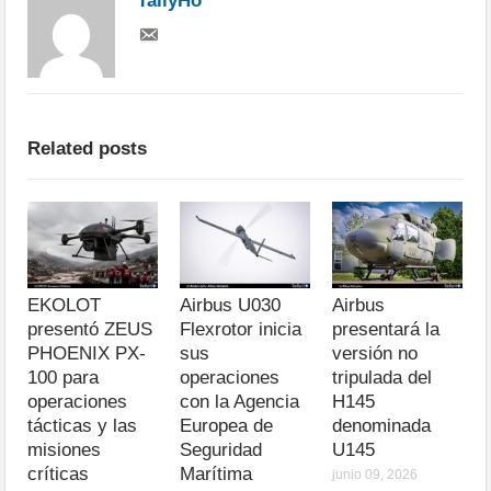
TallyHo
Related posts
EKOLOT
Airbus U030
Airbus
presentó ZEUS
Flexrotor inicia
presentará la
PHOENIX PX-
sus
versión no
100 para
operaciones
tripulada del
operaciones
con la Agencia
H145
tácticas y las
Europea de
denominada
misiones
Seguridad
U145
críticas
Marítima
junio 09, 2026