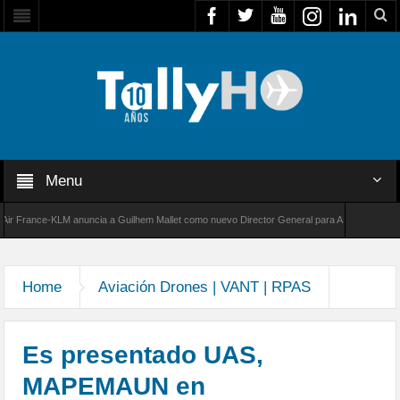
Menu
rance-KLM anuncia a Guilhem Mallet como nuevo Director General para América Latina
00 de Bombardier establece un nuevo récord de velocidad entre Los Ángeles y Farnborough
Home
Aviación Drones | VANT | RPAS
Es presentado UAS,
MAPEMAUN en