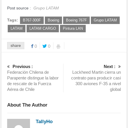
Post source :
Grupo LATAM
Tags:
B767-300F
Boeing
Boeing 767F
Grupo LATAM
LATAM
LATAM CARGO
Pintura LAN
share
0
0
Previous :
Next :
Federación Chilena de
Lockheed Martin cierra un
Parapente distingue la labor
contrato para producir casi
de rescate de la Fuerza
300 aviones F-35 a nivel
Aérea de Chile
global
About The Author
TallyHo