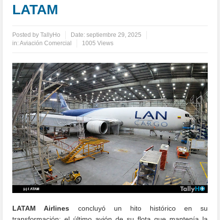
LATAM
Posted by
TallyHo
Date:
septiembre 29, 2025
in:
Aviación Comercial
1005 Views
LATAM Airlines
concluyó un hito histórico en su
transformación: el último avión de su flota que mantenía la