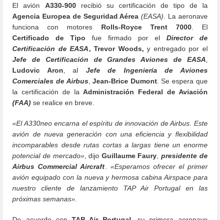
El avión
A330-900
recibió su certificación de tipo de la
Agencia Europea de Seguridad Aérea
(EASA)
. La aeronave
funciona con motores
Rolls-Royce Trent 7000
. El
Certificado de Tipo
fue firmado por el
Director de
Certificación de EASA
, Trevor Woods,
y entregado por el
Jefe de Certificación de Grandes Aviones de EASA
,
Ludovic Aron
, al
Jefe de Ingeniería de Aviones
Comerciales de Airbus
,
Jean-Brice Dumont
. Se espera que
la certificación de la
Administración Federal de Aviación
(FAA)
se realice en breve.
«El A330neo encarna el espíritu de innovación de Airbus. Este
avión de nueva generación con una eficiencia y flexibilidad
incomparables desde rutas cortas a largas tiene un enorme
potencial de mercado»
, dijo
Guillaume Faury
,
presidente de
Airbus Commercial Aircraft
.
«Esperamos ofrecer el primer
avión equipado con la nueva y hermosa cabina Airspace para
nuestro cliente de lanzamiento TAP Air Portugal en las
próximas semanas».
De acuerdo con
TAP Air Portugal
, su primera aeronave