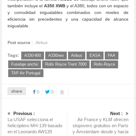
también incluye el
A350 XWB
y el A380, todos con un espacio
y comodidad inigualables combinados con niveles de
eficiencia sin precedentes y una capacidad de alcance
inigualable.
Post source :
Airbus
Tags:
A330-900
A330neo
Airbus
EASA
FAA
Fuselaje ancho
Rolls Royce Trent 7000
Rolls-Royce
TAP Air Portugal
share
0
0
Previous :
Next :
La USAF selecciona el
Air France y KLM ofrecen
helicóptero MH-139 basado
stopovers gratuitos en París
en el Leonardo AW139
y Ámsterdam desde y hacia