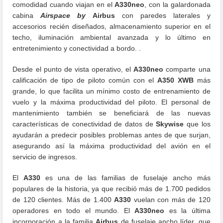
comodidad cuando viajan en el
A330neo
, con la galardonada
cabina
Airspace
by
Airbus
con paredes laterales y
accesorios recién diseñados, almacenamiento superior en el
techo, iluminación ambiental avanzada y lo último en
entretenimiento y conectividad a bordo. .
Desde el punto de vista operativo, el
A330neo
comparte una
calificación de tipo de piloto común con el
A350 XWB
más
grande, lo que facilita un mínimo costo de entrenamiento de
vuelo y la máxima productividad del piloto. El personal de
mantenimiento también se beneficiará de las nuevas
características de conectividad de datos de
Skywise
que los
ayudarán a predecir posibles problemas antes de que surjan,
asegurando así la máxima productividad del avión en el
servicio de ingresos.
El
A330
es una de las familias de fuselaje ancho más
populares de la historia, ya que recibió más de 1.700 pedidos
de 120 clientes. Más de 1.400
A330
vuelan con más de 120
operadores en todo el mundo. El
A330neo
es la última
incorporación a la familia
Airbus
de fuselaje ancho líder, que