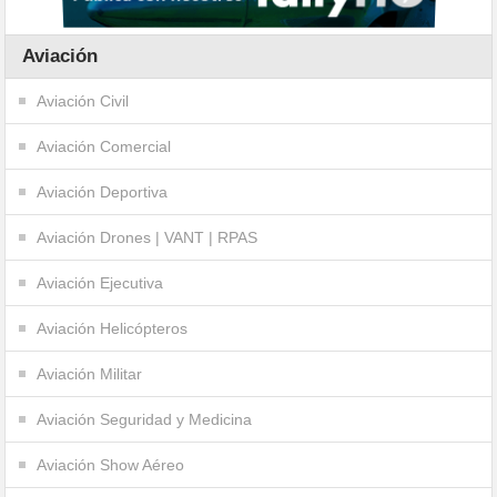
Aviación
Aviación Civil
Aviación Comercial
Aviación Deportiva
Aviación Drones | VANT | RPAS
Aviación Ejecutiva
Aviación Helicópteros
Aviación Militar
Aviación Seguridad y Medicina
Aviación Show Aéreo