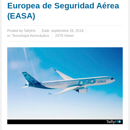
Europea de Seguridad Aérea
(EASA)
Posted by
TallyHo
Date:
septiembre 26, 2018
in:
Tecnología Aeronáutica
2078 Views