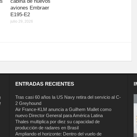
as
cabina de nuevos
aviones Embraer
E195-E2
julio 29, 2026
ENTRADAS RECIENTES
I
a
Tras casi 60 años la US Navy retira del servicio al C-
2 Greyhound
l
Air France-KLM anuncia a Guilhem Mallet como
nuevo Director General para América Latina
Thales multiplica por diez su capacidad de
producción de radares en Brasil
Ampliando el horizonte: Dentro del vuelo de