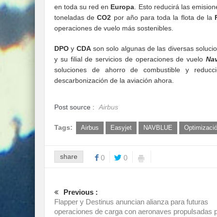
en toda su red en
Europa
. Esto reducirá las emisio
toneladas de
CO2
por año para toda la flota de la
operaciones de vuelo más sostenibles.
DPO
y
CDA
son solo algunas de las diversas soluci
y su filial de servicios de operaciones de vuelo
Na
soluciones de ahorro de combustible y reducc
descarbonización de la aviación ahora.
Post source :
Airbus
Tags:
Airbus
Easyjet
NAVBLUE
Optimizació
share
0
0
Previous :
Flapper y Destinus anuncian alianza para futuras
operaciones de carga con aeronaves propulsadas 