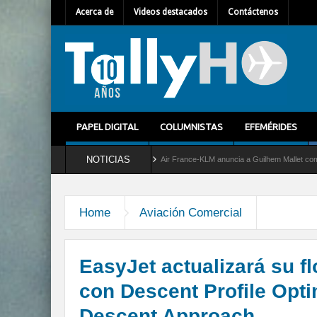
Acerca de
Videos destacados
Contáctenos
PAPEL DIGITAL
COLUMNISTAS
EFEMÉRIDES
NOTICIAS
rvicio al C-2 Greyhound
Air France-KLM anuncia a Guilhem Mallet como nuevo Direct
Home
Aviación Comercial
EasyJet actualizará su fl
con Descent Profile Opti
Descent Approach