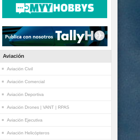
Aviación
Aviación Civil
Aviación Comercial
Aviación Deportiva
Aviación Drones | VANT | RPAS
Aviación Ejecutiva
Aviación Helicópteros