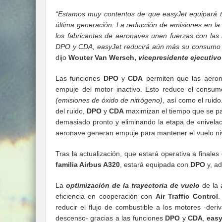
“Estamos muy contentos de que easyJet equipará to
última generación. La reducción de emisiones en la
los fabricantes de aeronaves unen fuerzas con las a
DPO y CDA, easyJet reducirá aún más su consumo de
dijo
Wouter Van Wersch,
vicepresidente ejecutivo
Las funciones
DPO
y
CDA
permiten que las aerona
empuje del motor inactivo. Esto reduce el consu
(emisiones de óxido de nitrógeno)
, así como el ruid
del ruido,
DPO
y
CDA
maximizan el tiempo que se pa
demasiado pronto y eliminando la etapa de «nivelac
aeronave generan empuje para mantener el vuelo nivel
Tras la actualización, que estará operativa a finales
familia Airbus A320
, estará equipada con
DPO
y, a
La
optimización de la trayectoria de vuelo
de la
eficiencia en cooperación con
Air Traffic Control
.
reducir el flujo de combustible a los motores -deri
descenso- gracias a las funciones
DPO
y
CDA
,
easy