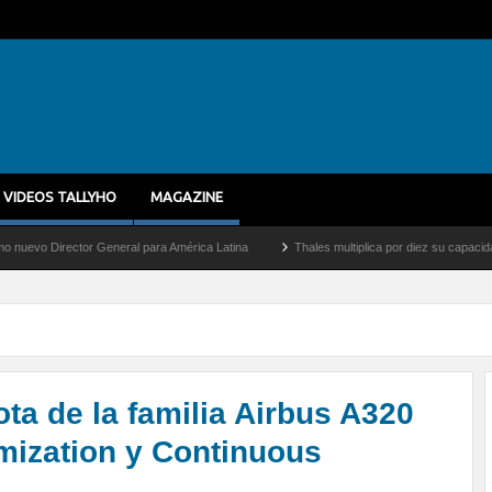
VIDEOS TALLYHO
MAGAZINE
or General para América Latina
Thales multiplica por diez su capacidad de producci
ota de la familia Airbus A320
mization y Continuous