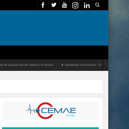
ón de radares en Brasil
Ampliando el horizonte: Dentro del vuelo de desarrollo más 