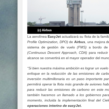
La aerolínea
EasyJet
actualizará su flota de la famil
Profile Optimization, DPO)
de
Airbus
, una mejora d
sistema de gestión de vuelo
(FMS)
a bordo de 
(Continuous Descent Approach, CDA)
para reducir 
alcance se convertirá en el mayor operador del mund
“Si bien nuestra máxima ambición es lograr un vuel
enfoque en la reducción de las emisiones de carb
inversión multimillonaria es un paso importante p
permitirá operar la flota más grande de aviones ha
para reducir las emisiones de carbono en este mom
también hacemos un llamado a los gobiernos para
momento, incluida la implementación final del Cie
operaciones interino de easyJet.