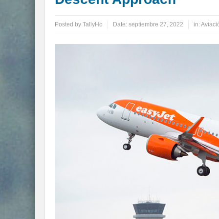
Posted by
TallyHo
Date:
septiembre 27, 2022
in:
Aviaci