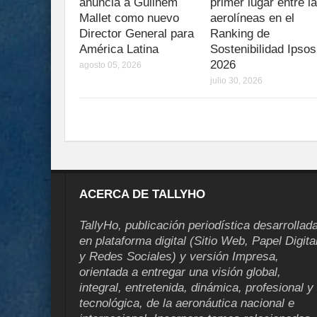
anuncia a Guilhem
primer lugar entre l
Mallet como nuevo
aerolíneas en el
Director General para
Ranking de
América Latina
Sostenibilidad Ipsos
2026
agosto 05, 2026
julio 30, 2026
ACERCA DE TALLYHO
TallyHo, publicación periodística desarrollad
en plataforma digital (Sitio Web, Papel Digita
y Redes Sociales) y versión Impresa,
orientada a entregar una visión global,
integral, entretenida, dinámica, profesional y
tecnológica, de la aeronáutica nacional e