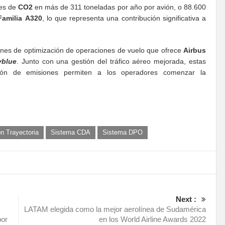
nes de
CO2
en más de 311 toneladas por año por avión, o 88.600
Familia
A320
, lo que representa una contribución significativa a
ones de optimización de operaciones de vuelo que ofrece
Airbus
vblue
. Junto con una gestión del tráfico aéreo mejorada, estas
ión de emisiones permiten a los operadores comenzar la
n Trayectoria
Sistema CDA
Sistema DPO
Next :
LATAM elegida como la mejor aerolínea de Sudamérica
por
en los World Airline Awards 2022