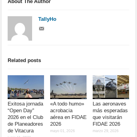
About The Author
TallyHo
Related posts
Exitosa jornada
«A todo humo»
Las aeronaves
“Open Day”
acrobacia
más esperadas
2026 en el Club
aérea en FIDAE
que visitarán
de Planeadores
2026
FIDAE 2026
de Vitacura
mayo 01, 2026
marzo 29, 2026