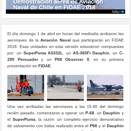
Demostración aérea de Aviación
Naval de Chile en FIDAE 2018
El día domingo 1 de abril en horas del mediodía arribaron las
aeronaves de la
Aviación Naval
que participarán en FIDAE
2018. Esas unidades en esta versión estuvieron compuestas
por: un
SuperPuma AS332L
, un
AS-365Fi Dauphin
, un
C-
295 Persuader
y un
P68 Observer II
, en su primera
presentación en
FIDAE
.
Una vez arribadas las aeronaves a las 15:40 del domingo
recién pasado, comenzaron a operar un
P-68
, un
Dauphin
y
el
SuperPuma
, la razón: un completo ejercicio demostrativo
de salvamento con balsa realizado entre el
P68
y el
Dauphin