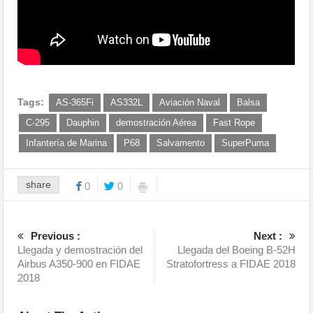
Tags:
AS-365Fi
AS332L
Aviación Naval
Balsa
C-295
Dauphin
demostración Aérea
Fast Rope
Infantería de Marina
P68
Salvamento
SuperPuma
share
0
0
Previous :
Next :
Llegada y demostración del
Llegada del Boeing B-52H
Airbus A350-900 en FIDAE
Stratofortress a FIDAE 2018
2018