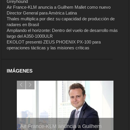
Greyhound
Air France-KLM anuncia a Guilhem Mallet como nuevo
Director General para América Latina
Thales multiplica por diez su capacidad de producción de
radares en Brasil
Ampliando el horizonte: Dentro del vuelo de desarrollo más
largo del A350-1000ULR
EKOLOT presentó ZEUS PHOENIX PX-100 para
operaciones tácticas y las misiones críticas
IMÁGENES
Air France-KLM anuncia a Guilhem
Thale