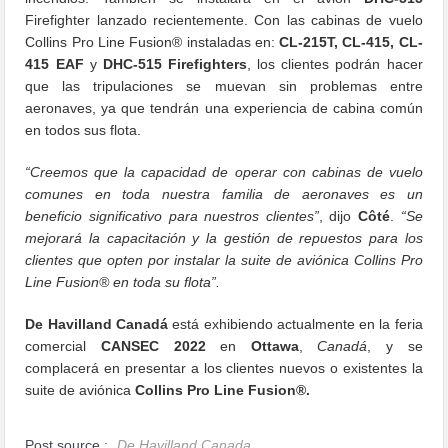
Firefighter lanzado recientemente. Con las cabinas de vuelo
Collins Pro Line Fusion® instaladas en:
CL-215T, CL-415, CL-
415 EAF
y
DHC-515 Firefighters
, los clientes podrán hacer
que las tripulaciones se muevan sin problemas entre
aeronaves, ya que tendrán una experiencia de cabina común
en todos sus flota.
“Creemos que la capacidad de operar con cabinas de vuelo
comunes en toda nuestra familia de aeronaves es un
beneficio significativo para nuestros clientes”
, dijo
Côté
.
“Se
mejorará la capacitación y la gestión de repuestos para los
clientes que opten por instalar la suite de aviónica Collins Pro
Line Fusion® en toda su flota”.
De Havilland Canadá
está exhibiendo actualmente en la feria
comercial
CANSEC 2022
en
Ottawa
,
Canadá
, y se
complacerá en presentar a los clientes nuevos o existentes la
suite de aviónica
Collins Pro Line Fusion®.
Post source :
De Havilland Canada