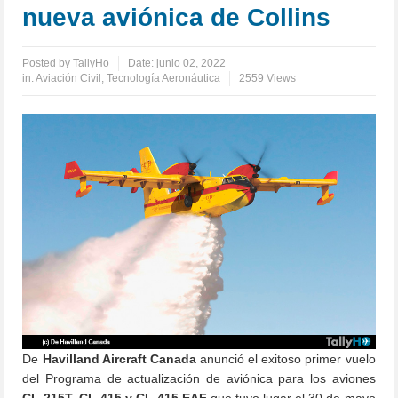
nueva aviónica de Collins
Posted by
TallyHo
Date:
junio 02, 2022
in:
Aviación Civil
,
Tecnología Aeronáutica
2559 Views
De
Havilland Aircraft Canada
anunció el exitoso primer vuelo
del Programa de actualización de aviónica para los aviones
CL-215T, CL-415 y CL-415
EAF
que tuvo lugar el 30 de mayo