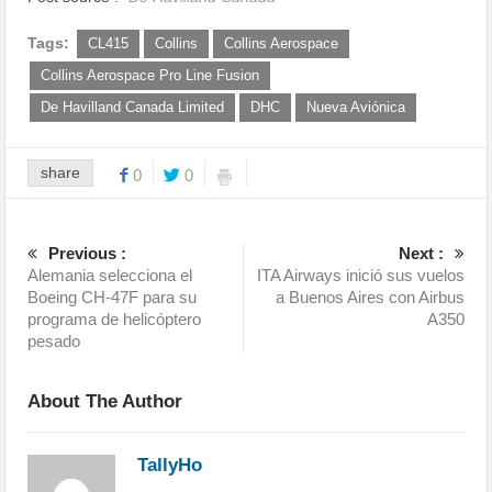
Tags:
CL415
Collins
Collins Aerospace
Collins Aerospace Pro Line Fusion
De Havilland Canada Limited
DHC
Nueva Aviónica
share
0
0
Previous :
Next :
Alemania selecciona el
ITA Airways inició sus vuelos
Boeing CH-47F para su
a Buenos Aires con Airbus
programa de helicóptero
A350
pesado
About The Author
TallyHo