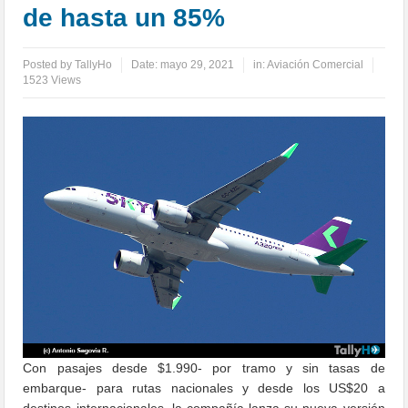
de hasta un 85%
Posted by
TallyHo
Date:
mayo 29, 2021
in:
Aviación Comercial
1523 Views
Con pasajes desde $1.990- por tramo y sin tasas de
embarque- para rutas nacionales y desde los US$20 a
destinos internacionales, la compañía lanza su nueva versión