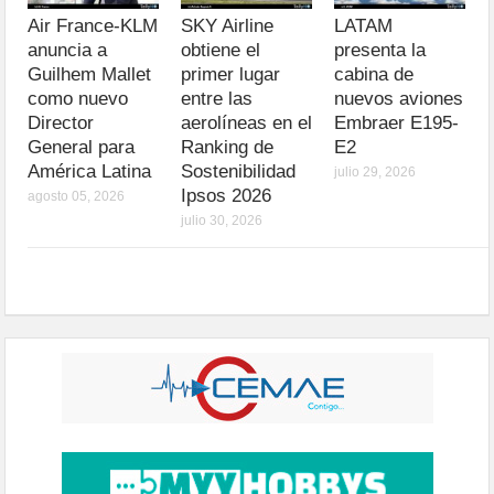
Air France-KLM
SKY Airline
LATAM
anuncia a
obtiene el
presenta la
Guilhem Mallet
primer lugar
cabina de
como nuevo
entre las
nuevos aviones
Director
aerolíneas en el
Embraer E195-
General para
Ranking de
E2
América Latina
Sostenibilidad
julio 29, 2026
Ipsos 2026
agosto 05, 2026
julio 30, 2026