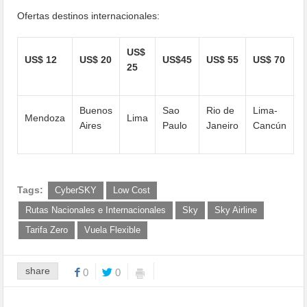
Ofertas destinos internacionales:
US$
US$ 12
US$ 20
US$45
US$ 55
US$ 70
25
Buenos
Sao
Rio de
Lima-
Mendoza
Lima
Aires
Paulo
Janeiro
Cancún
Tags:
CyberSKY
Low Cost
Rutas Nacionales e Internacionales
Sky
Sky Airline
Tarifa Zero
Vuela Flexible
share
0
0