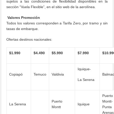
sujetos a las condiciones de flexibilidad disponibles en la
sección “Vuela Flexible”, en el sitio web de la aerolínea.
Valores Promoción
Todos los valores corresponden a Tarifa Zero, por tramo y sin
tasas de embarque.
Ofertas destinos nacionales:
$1.990
$4.490
$5.990
$7.990
$10.99
Iquique-
Copiapó
Temuco
Valdivia
Balma
La Serena
Puerto
Puerto
Montt-
La Serena
Iquique
Montt
Punta
Arenas