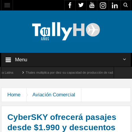
Menu
Thales multiplica por diez su capacidad de producción de radares en Brasil
rnborough, Reino Unido
Airbus U030 Flexrotor inicia sus operaciones con la Agenci
Home
Aviación Comercial
CyberSKY ofrecerá pasajes
desde $1.990 y descuentos