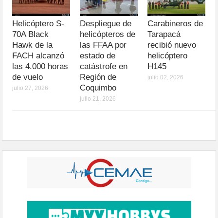
Helicóptero S-
Despliegue de
Carabineros de
70A Black
helicópteros de
Tarapacá
Hawk de la
las FFAA por
recibió nuevo
FACH alcanzó
estado de
helicóptero
las 4.000 horas
catástrofe en
H145
de vuelo
Región de
julio 02, 2026
Coquimbo
julio 27, 2026
julio 21, 2026