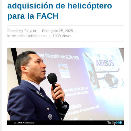
adquisición de helicóptero
para la FACH
Posted by
TallyHo
Date:
julio 25, 2025
in:
Aviación Helicópteros
1039 Views