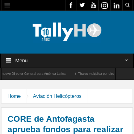
Menu
Director General para América Latina
Thales multiplica por diez su capacidad de pr
velocidad entre Los Ángeles y Farnborough, Reino Unido
Home
Aviación Helicópteros
CORE de Antofagasta
aprueba fondos para realizar