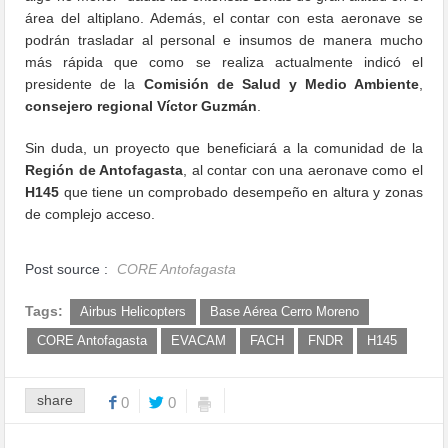
área del altiplano. Además, el contar con esta aeronave se
podrán trasladar al personal e insumos de manera mucho
más rápida que como se realiza actualmente indicó el
presidente de la
Comisión de Salud y Medio Ambiente
,
consejero regional Víctor Guzmán
.
Sin duda, un proyecto que beneficiará a la comunidad de la
Región de Antofagasta
, al contar con una aeronave como el
H145
que tiene un comprobado desempeño en altura y zonas
de complejo acceso.
Post source :
CORE Antofagasta
Tags:
Airbus Helicopters
Base Aérea Cerro Moreno
CORE Antofagasta
EVACAM
FACH
FNDR
H145
share
0
0