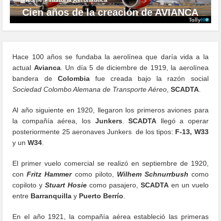
Cien años de la creación de AVIANCA
Hace 100 años se fundaba la aerolínea que daría vida a la
actual
Avianca
. Un día 5 de diciembre de 1919, la ae​rolínea
bandera de
Colombia
fue creada bajo la razón social
Sociedad Colombo Alemana de Transporte Aéreo
,
SCADTA
.
Al año siguiente en 1920, llegaron los primeros aviones para
la compañía aérea, los
Junkers
.
SCADTA
llegó a operar
posteriormente 25 aeronaves Junkers de los tipos:
F-13, W33
y un
W34
.
El primer vuelo comercial se realizó en septiembre de 1920,
con
F​ritz Hammer
como piloto,
Wilhem Schnurrbush
como
copiloto y
Stuart Hosie
como pasajero,
SCADTA
en un vuelo
entre
Barranquilla
y
Puerto Berrío
.
En el año 1921, la compañía aérea estableció las primeras