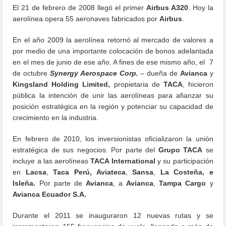
El 21 de febrero de 2008 llegó el primer
A​irbus A320
. Hoy la
aerolínea opera 55 aeronaves fabricados por
Airbus
.
En el año 2009 la aerolínea retornó al mercado de valores a
por medio de una importante colocación de bonos adelantada
en el mes de junio de ese año. A fines de ese mismo año, el 7
de octubre
Synergy Ae​rospace Corp.
– dueña de
Avianca
y
Kingsland Holding Limited,
propietaria de
TACA
, hicieron
pública la intención de unir las aerolíneas para afianzar su
posición estratégica en la región y potenciar su capacidad de
crecimiento en la industria.
En febrero de 2010, los inversionistas ofic​ializaron la unión
estratégica de sus negocios. Por parte del
Grupo TACA
se
incluye a las aerolíneas
TACA
International
y su participación
en
Lacsa
,
Taca Perú,
Aviateca
,
Sansa
,
La Costeña, e
Isleña.
Por parte de
Avianca
, a
Avianca
,
Tampa Cargo
y
Avianca Ecuador S.A.
Durante el 2011 se inauguraron 12 nuevas rutas y se