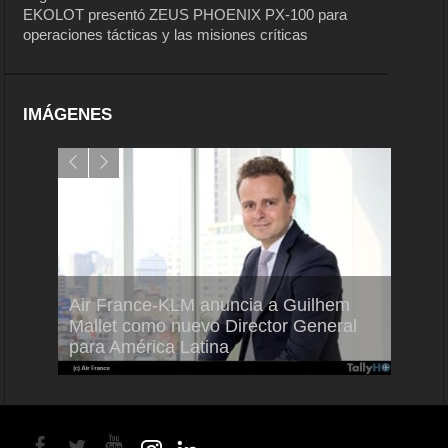
EKOLOT presentó ZEUS PHOENIX PX-100 para
operaciones tácticas y las misiones críticas
IMÁGENES
Air France-KLM anuncia a Guilhem
Thale
ra del
Mallet como nuevo Director General
capac
para América Latina
en Br