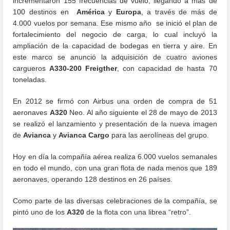
incrementaron 155 frecuencias de vuelo, llegando a más de
100 destinos en
América
y
Europa
, a​ través de más de
4.000 vuelos por semana. Ese mismo año se inició el plan de
fortalecimiento d​el negocio de carga, lo cual incluyó la
ampliación de la capacidad de bodegas en tierra y aire. En
este marco se anunció la adquisición de cuatro aviones
cargueros
A330-200 Freigther
, con capacidad de hasta 70
toneladas.
En 2012 se firmó con Airbus una orden de compra de 51
aeronaves
A320
Neo. Al año siguiente el 28 de mayo de 2013
se realizó el lanzamiento y presentación de la nueva imagen
de
Avianca
y
Avianca Cargo
para las aerolíneas del grupo.
Hoy en día la compañía aérea realiza 6.000 vuelos semanales
en todo el mundo, con una gran flota de nada menos que 189
aeronaves, operando 128 destinos en 26 países.
Como parte de las diversas celebraciones de la compañía, se
pintó uno de los
A320
de la flota con una librea “retro”.