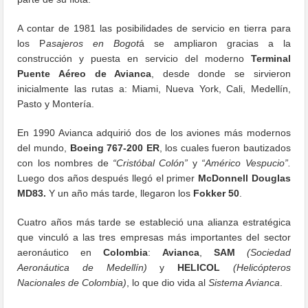
A contar de 1981 las posibilidades de servicio en tierra para
los P
asajeros en Bogot
á se ampliaron gracias a la
construcción y puesta en servicio del moderno
Terminal
Puente Aéreo de Avianca
, desde donde se sirvieron
inicialmente las rutas a: Miami, Nueva York, Cali, Medellín,
Pasto y Montería.
En 1990 Avianca adquirió dos de los aviones más modernos
del mundo,
Boeing 767-200 ER
, los cuales fueron bautizados
con los nombres de
“Cristóbal Colón”
y
“Américo Vespucio”.
Luego dos años después llegó el​ primer
McDonnell Douglas
MD83.
Y un año más tarde, llegaron los
Fokker 50
.
Cuatro años más tarde se estableció una alianza estra​tégica
que vinculó a las tres empresas más importantes del sector
aeronáutico en
Colombia
:
Avianca
,
SAM
(Sociedad
Aeronáutica de Medellín)
y
HELICOL
(Helicópteros
Nacionales de Colombia)
, lo que dio vida al
Sistema Avianca
.