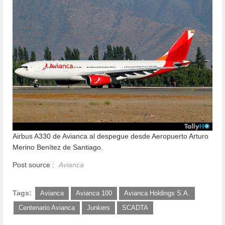
Airbus A330 de Avianca al despegue desde Aeropuerto Arturo
Merino Benítez de Santiago.
Post source :
Avianca
Tags:
Avianca
Avianca 100
Avianca Holdings S.A.
Centenario Avianca
Junkers
SCADTA