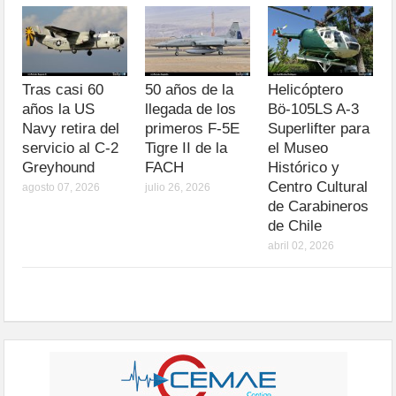
Tras casi 60
50 años de la
Helicóptero
años la US
llegada de los
Bö-105LS A-3
Navy retira del
primeros F-5E
Superlifter para
servicio al C-2
Tigre II de la
el Museo
Greyhound
FACH
Histórico y
Centro Cultural
agosto 07, 2026
julio 26, 2026
de Carabineros
de Chile
abril 02, 2026