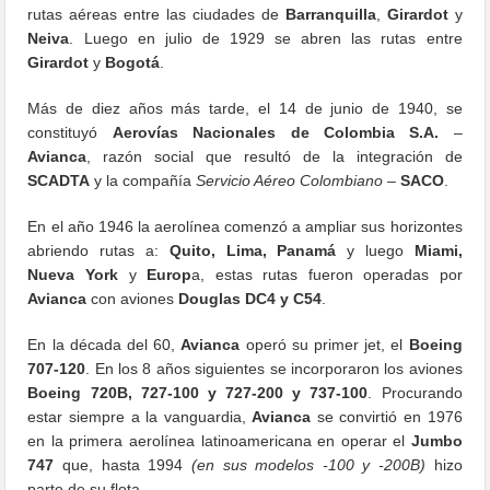
rutas aéreas entre las ciudades de
Barranquilla
,
Girardot
y
Neiva
.​ Luego en julio de 1929 se abren las rutas entre
Girardot
y
Bogotá
.
Más de diez años más tarde, el 14 de junio de 1940, se
constituyó
Ae​rovías Nacionales de Colombia S.A.
–
Avianca
, razón social que resultó de la integración de
SCADTA
y la compañía
Servicio Aéreo Colombiano
–
SACO
.
En el año 1946 la aerolínea comenzó a ampliar sus horizontes
abriendo rutas a:
Quito, Lima, Panamá
y luego
Miami,
Nueva York
y
Europ
a, estas rutas fueron operadas por
Avianca
con aviones
Douglas DC4 ​y C54
.
En la década del 60,
Avianca
operó su primer jet, el
Boeing
707-120
. En los 8 años siguientes se incorporaron los aviones
Boeing 720B, 727-100 y 727-200 y 737-100
. Procurando
estar siempre a la vanguardia,
Avianca
se convirtió e​n 1976
en la primera aerolínea latinoamericana en operar el
Jumbo
747
que, hasta 1994
(en sus modelos -100 y -200B)
hizo
parte de su flota.