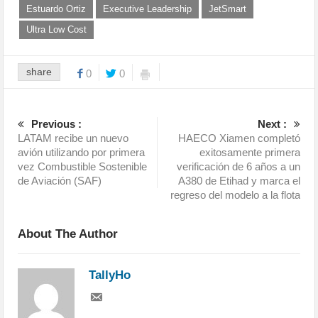
Estuardo Ortiz
Executive Leadership
JetSmart
Ultra Low Cost
share
0
0
Previous :
Next :
LATAM recibe un nuevo
HAECO Xiamen completó
avión utilizando por primera
exitosamente primera
vez Combustible Sostenible
verificación de 6 años a un
de Aviación (SAF)
A380 de Etihad y marca el
regreso del modelo a la flota
About The Author
TallyHo