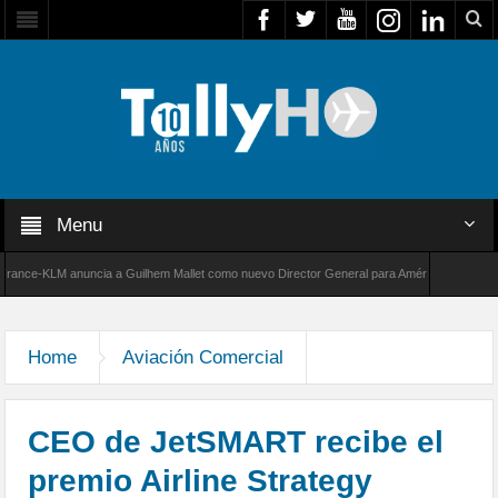
Menu
KLM anuncia a Guilhem Mallet como nuevo Director General para América Latina
Tha
Bombardier establece un nuevo récord de velocidad entre Los Ángeles y Farnborough, Rein
Home
Aviación Comercial
CEO de JetSMART recibe el
premio Airline Strategy