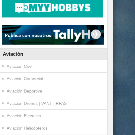
Aviación
Aviación Civil
Aviación Comercial
Aviación Deportiva
Aviación Drones | VANT | RPAS
Aviación Ejecutiva
Aviación Helicópteros