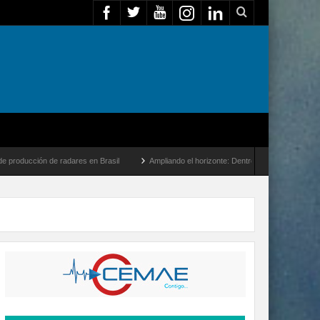
dares en Brasil
Ampliando el horizonte: Dentro del vuelo de desarrollo más largo de