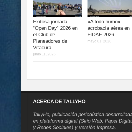
Exitosa jornada
«A todo humo»
“Open Day” 2026 en
acrobacia aérea en
el Club de
FIDAE 2026
Planeadores de
mayo 01, 2026
Vitacura
junio 11, 2026
ACERCA DE TALLYHO
TallyHo, publicación periodística desarrollad
en plataforma digital (Sitio Web, Papel Digita
y Redes Sociales) y versión Impresa,