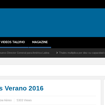
VIDEOS TALLYHO
MAGAZINE
al para América Latina
Thales multiplica por diez su capacidad de producción de ra
s Verano 2016
how Aéreo
5303 Views