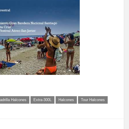
adrilla Halcones
Extra-300L
Halcones
Tour Halcones