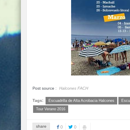
Post source :
Halcones FACH
Tags:
Escuadrilla de Alta Acrobacia Halcones
Escu
Tour Verano 2016
share
0
0