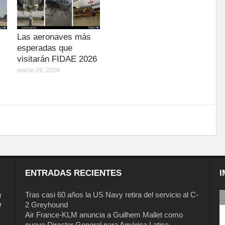
Las aeronaves más
esperadas que
visitarán FIDAE 2026
marzo 29, 2026
ENTRADAS RECIENTES
I
a
Tras casi 60 años la US Navy retira del servicio al C-
2 Greyhound
l
Air France-KLM anuncia a Guilhem Mallet como
nuevo Director General para América Latina