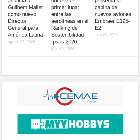
anuncia a
obtiene el
presenta la
Guilhem Mallet
primer lugar
cabina de
como nuevo
entre las
nuevos aviones
Director
aerolíneas en el
Embraer E195-
General para
Ranking de
E2
América Latina
Sostenibilidad
julio 29, 2026
Ipsos 2026
agosto 05, 2026
julio 30, 2026