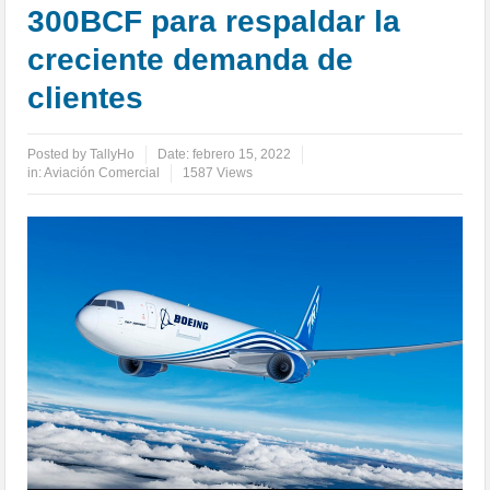
300BCF para respaldar la
creciente demanda de
clientes
Posted by
TallyHo
Date:
febrero 15, 2022
in:
Aviación Comercial
1587 Views