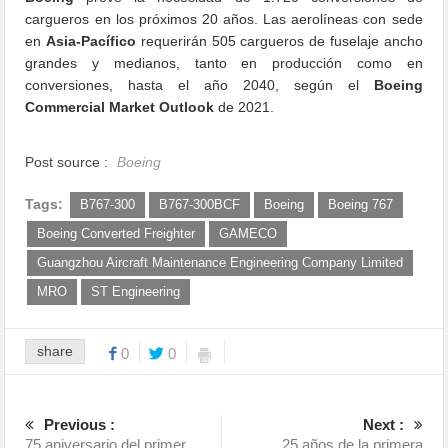
cargueros en los próximos 20 años. Las aerolíneas con sede
en
Asia-Pacífico
requerirán 505 cargueros de fuselaje ancho
grandes y medianos, tanto en producción como en
conversiones, hasta el año 2040, según el
Boeing
Commercial Market Outlook
de 2021.
Post source :
Boeing
Tags:
B767-300
B767-300BCF
Boeing
Boeing 767
Boeing Converted Freighter
GAMECO
Guangzhou Aircraft Maintenance Engineering Company Limited
MRO
ST Engineering
share
0
0
Previous :
Next :
75 aniversario del primer
25 años de la primera