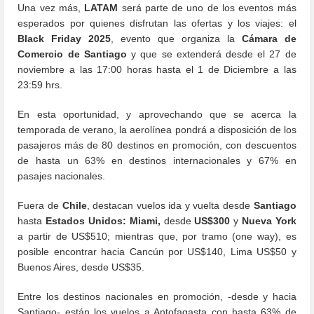
Una vez más,
LATAM
será parte de uno de los eventos más
esperados por quienes disfrutan las ofertas y los viajes: el
Black Friday 2025
, evento que organiza la
Cámara de
Comercio de Santiago
y que se extenderá desde el 27 de
noviembre a las 17:00 horas hasta el 1 de Diciembre a las
23:59 hrs.
En esta oportunidad, y aprovechando que se acerca la
temporada de verano, la aerolínea pondrá a disposición de los
pasajeros más de 80 destinos en promoción, con descuentos
de hasta un 63% en destinos internacionales y 67% en
pasajes nacionales.
Fuera de
Chile
, destacan vuelos ida y vuelta desde
Santiago
hasta
Estados Unidos: Miami,
desde
US$300
y
Nueva York
a partir de US$510; mientras que, por tramo (one way), es
posible encontrar hacia Cancún por US$140, Lima US$50 y
Buenos Aires, desde US$35.
Entre los destinos nacionales en promoción, -desde y hacia
Santiago- están los vuelos a Antofagasta con hasta 63% de