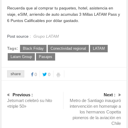
Recuerda que al comprar tu paquetes, hotel, asistencia en
viaje, eSIM, arriendo de auto acumulas 3 Millas LATAM Pass y
6 Puntos Calificables por dólar gastado.
Post source :
Grupo LATAM
Tags:
Black Friday
Conectividad regional
LATAM
Latam Group
Pasajes
share
0
0
Previous :
Next :
Jetsmart celebró su hito
Metro de Santiago inauguró
«triple 50»
intervención en homenaje a
los hermanos Copetta
pioneros de la aviación en
Chile