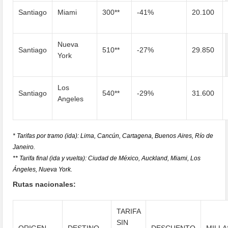
Santiago
Miami
300**
-41%
20.100
Nueva
Santiago
510**
-27%
29.850
York
Los
Santiago
540**
-29%
31.600
Angeles
* Tarifas por tramo (ida): Lima, Cancún, Cartagena, Buenos Aires, Río de
Janeiro.
** Tarifa final (ida y vuelta): Ciudad de México, Auckland, Miami, Los
Ángeles, Nueva York.
Rutas nacionales:
TARIFA
SIN
ORIGEN
DESTINO
DESCUENTO
MILLA