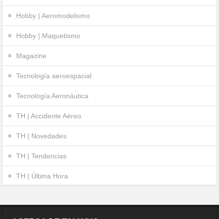
Hobby | Aeromodelismo
Hobby | Maquetismo
Magazine
Tecnología aeroespacial
Tecnología Aeronáutica
TH | Accidente Aéreo
TH | Novedades
TH | Tendencias
TH | Última Hora