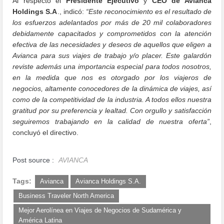
Al respecto el
Presidente Ejecutivo
y
CEO de Avianca
Holdings S.A
., indicó:
“Este reconocimiento es el resultado de
los esfuerzos adelantados por más de 20 mil colaboradores
debidamente capacitados y comprometidos con la atención
efectiva de las necesidades y deseos de aquellos que eligen a
Avianca para sus viajes de trabajo y/o placer. Este galardón
reviste además una importancia especial para todos nosotros,
en la medida que nos es otorgado por los viajeros de
negocios, altamente conocedores de la dinámica de viajes, así
como de la competitividad de la industria. A todos ellos nuestra
gratitud por su preferencia y lealtad. Con orgullo y satisfacción
seguiremos trabajando en la calidad de nuestra oferta”
,
concluyó el directivo.
Post source :
AVIANCA
Tags:
Avianca
Avianca Holdings S.A.
Business Traveler North America
Mejor Aerolínea en Viajes de Negocios de Sudamérica y
América Latina