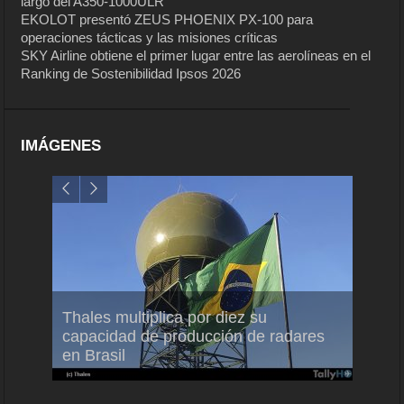
largo del A350-1000ULR
EKOLOT presentó ZEUS PHOENIX PX-100 para
operaciones tácticas y las misiones críticas
SKY Airline obtiene el primer lugar entre las aerolíneas en el
Ranking de Sostenibilidad Ipsos 2026
IMÁGENES
em
Thales multiplica por diez su
Ampli
ral
capacidad de producción de radares
vuelo
en Brasil
A350