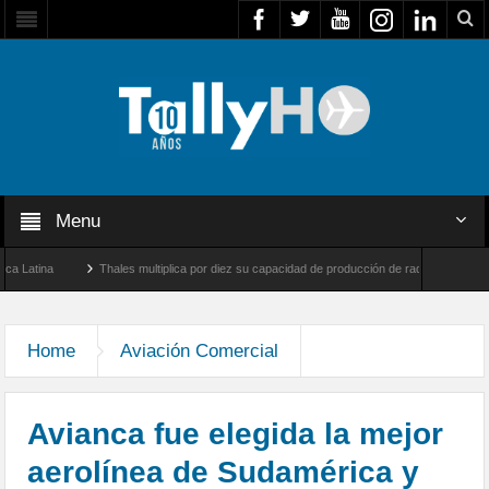
Menu
tina
Thales multiplica por diez su capacidad de producción de radares en Brasil
y Farnborough, Reino Unido
Airbus U030 Flexrotor inicia sus operaciones con la Age
Home
Aviación Comercial
Avianca fue elegida la mejor
aerolínea de Sudamérica y