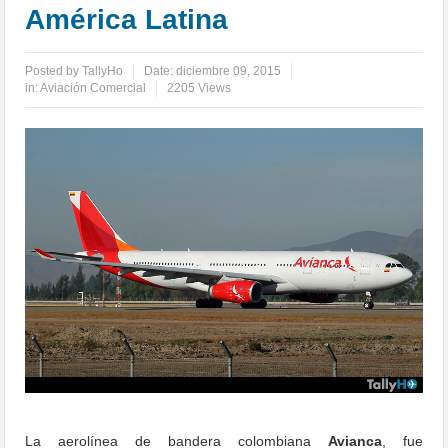
América Latina
Posted by
TallyHo
Date:
diciembre 09, 2015
in:
Aviación Comercial
2205 Views
La aerolínea de bandera colombiana
Avianca
, fue