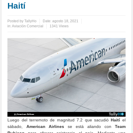
Haití
Posted by
TallyHo
Date:
agosto 18, 2021
in:
Aviación Comercial
1341 Views
Luego del terremoto de magnitud 7.2 que sacudió
Haití
el
sábado,
American Airlines
se está aliando con
Team
Rubicon
para ofrecer asistencia al país. Mediante una