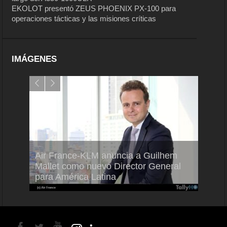
EKOLOT presentó ZEUS PHOENIX PX-100 para
operaciones tácticas y las misiones críticas
IMÁGENES
Air France-KLM anuncia a Guilhem
Thale
ra del
Mallet como nuevo Director General
capac
para América Latina
en Br