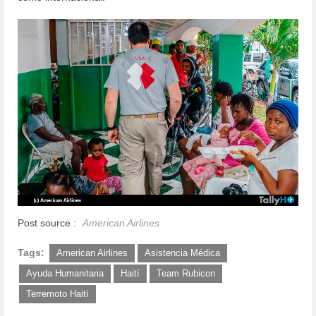
Post source :
American Airlines
Tags:
American Airlines
Asistencia Médica
Ayuda Humanitaria
Haití
Team Rubicon
Terremoto Haití