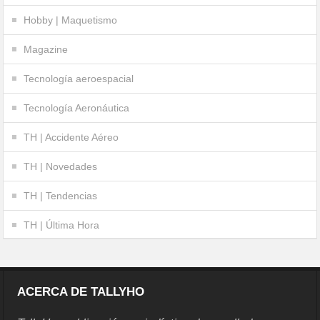
Hobby | Maquetismo
Magazine
Tecnología aeroespacial
Tecnología Aeronáutica
TH | Accidente Aéreo
TH | Novedades
TH | Tendencias
TH | Última Hora
ACERCA DE TALLYHO