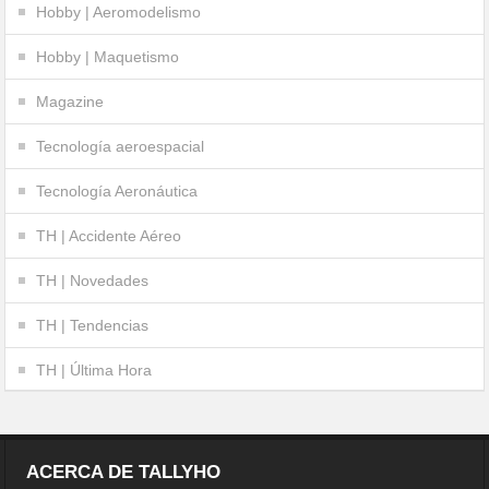
Hobby | Aeromodelismo
Hobby | Maquetismo
Magazine
Tecnología aeroespacial
Tecnología Aeronáutica
TH | Accidente Aéreo
TH | Novedades
TH | Tendencias
TH | Última Hora
ACERCA DE TALLYHO