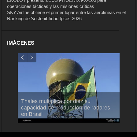
EKOLOT presentó ZEUS PHOENIX PX-100 para
operaciones tácticas y las misiones críticas
SKY Airline obtiene el primer lugar entre las aerolíneas en el
Ranking de Sostenibilidad Ipsos 2026
IMÁGENES
em
Thales multiplica por diez su
Ampli
ral
capacidad de producción de radares
vuelo
en Brasil
A350