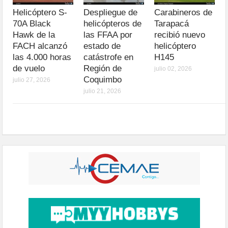
Helicóptero S-
Despliegue de
Carabineros de
70A Black
helicópteros de
Tarapacá
Hawk de la
las FFAA por
recibió nuevo
FACH alcanzó
estado de
helicóptero
las 4.000 horas
catástrofe en
H145
de vuelo
Región de
julio 02, 2026
Coquimbo
julio 27, 2026
julio 21, 2026