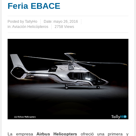
Feria EBACE
Posted by
TallyHo
Date:
mayo 26, 2016
in:
Aviación Helicópteros
2758 Views
La empresa
Airbus Helicopters
ofreció una primera y