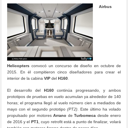
Airbus
Helicopters
convocó un concurso de diseño en octubre de
2015. En él compitieron cinco diseñadores para crear el
interior de la cabina
VIP
del
H160
.
El desarrollo del
H160
continúa progresando, y ambos
prototipos de pruebas en vuelo acumulan ya alrededor de 140
horas; el programa llegó al vuelo número cien a mediados de
mayo con el segundo prototipo
(PT2)
. Este último ha volado
propulsado por motores
Arrano
de
Turbomeca
desde enero
de 2016 y el
PT1
, cuyo retrofit está a punto de finalizar, volará
también con motores Arrano dentro de pocos días.