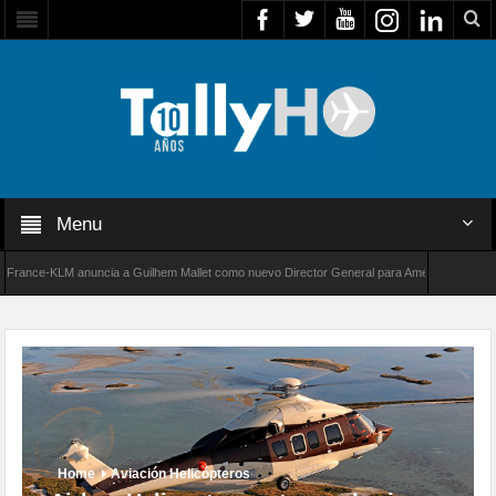
Menu
ce-KLM anuncia a Guilhem Mallet como nuevo Director General para América Latina
de Bombardier establece un nuevo récord de velocidad entre Los Ángeles y Farnborough, R
Home
Aviación Helicópteros