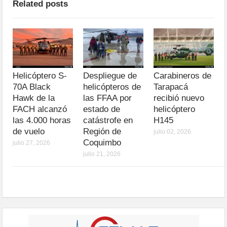
Related posts
Helicóptero S-
Despliegue de
Carabineros de
70A Black
helicópteros de
Tarapacá
Hawk de la
las FFAA por
recibió nuevo
FACH alcanzó
estado de
helicóptero
las 4.000 horas
catástrofe en
H145
de vuelo
Región de
julio 02, 2026
Coquimbo
julio 27, 2026
julio 21, 2026