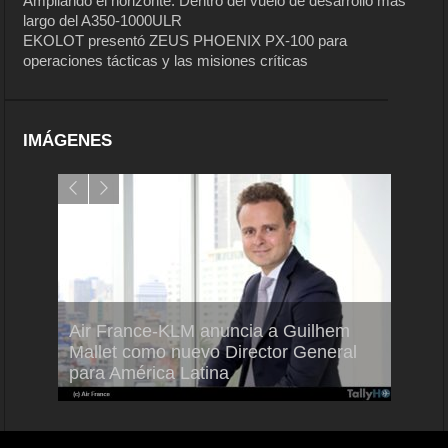
Ampliando el horizonte: Dentro del vuelo de desarrollo más
largo del A350-1000ULR
EKOLOT presentó ZEUS PHOENIX PX-100 para
operaciones tácticas y las misiones críticas
IMÁGENES
Air France-KLM anuncia a Guilhem
Thale
ra del
Mallet como nuevo Director General
capac
para América Latina
en Br