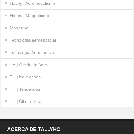
Hobby | Aeromodelismo
Hobby | Maquetismo
Magazine
Tecnología aeroespacial
Tecnología Aeronáutica
TH | Accidente Aéreo
TH | Novedades
TH | Tendencias
TH | Última Hora
ACERCA DE TALLYHO