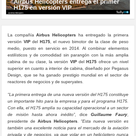
Airbus Helicopters entrega el primer
H175 en versión VIP
La compañía
Airbus Helicopters
ha entregado la primera
versión
VIP
del
H175
, el nuevo bimotor de la clase de peso
medio, puesto en servicio en 2014. Al combinar elementos
estilísticos y de comodidad sin parangón con la más amplia
cabina de su clase, la versión
VIP
del
H175
ofrece un nivel
superior en cuanto a interior de cabina, diseñado por Pegasus
Design, que se ha ganado prestigio mundial en el sector de
reactores de negocios y de superyates.
“La primera entrega de una nueva versión del H175 constituye
un importante hito para la empresa y para el programa H175.
Con ella, el H175 amplía su capacidad operacional a un sector
de misión hasta ahora inédito”,
dice
Guillaume Faury
,
presidente de
Airbus Helicopters
.
“Esta nueva versión es
también una excelente noticia para el mercado de la aviación
privada y de negocios, ya que volar en un helicóptero nunca