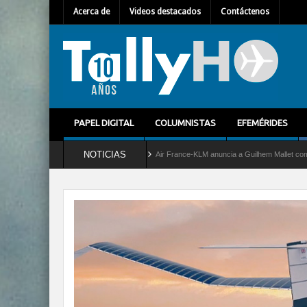
Acerca de
Videos destacados
Contáctenos
PAPEL DIGITAL
COLUMNISTAS
EFEMÉRIDES
NOTICIAS
icio al C-2 Greyhound
Air France-KLM anuncia a Guilhem Mallet como nuevo Director