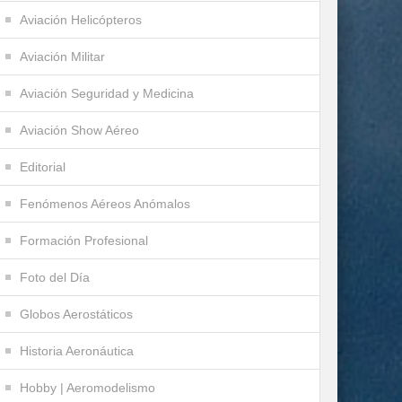
Aviación Helicópteros
Aviación Militar
Aviación Seguridad y Medicina
Aviación Show Aéreo
Editorial
Fenómenos Aéreos Anómalos
Formación Profesional
Foto del Día
Globos Aerostáticos
Historia Aeronáutica
Hobby | Aeromodelismo