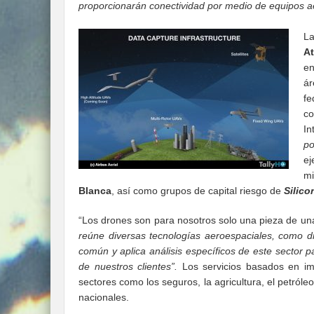
proporcionarán conectividad por medio de equipos a
La
At
en
á
fe
co
In
po
ej
mi
Blanca
, así como grupos de capital riesgo de
Silico
“Los drones son para nosotros solo una pieza de u
reúne diversas tecnologías aeroespaciales, como dro
común y aplica análisis específicos de este sector 
de nuestros clientes”.
Los servicios basados en imá
sectores como los seguros, la agricultura, el petróleo
nacionales.