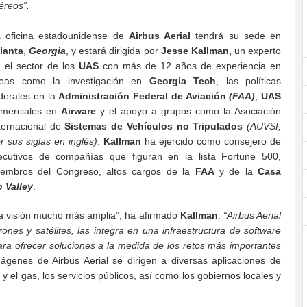
éreos”.
 oficina estadounidense de
Airbus Aerial
tendrá su sede en
lanta
,
Georgia
, y estará dirigida por
Jesse Kallman,
un experto
 el sector de los
UAS
con más de 12 años de experiencia en
reas como la investigación en
Georgia Tech
, las políticas
derales en la
Administración Federal de Aviación
(FAA)
,
UAS
merciales en
Airware
y el apoyo a grupos como la Asociación
ternacional de
Sistemas de Vehículos no Tripulados
(AUVSI,
r sus siglas en inglés)
.
Kallman
ha ejercido como consejero de
ecutivos de compañías que figuran en la lista Fortune 500,
embros del Congreso, altos cargos de la
FAA
y de la
Casa
n Valley
.
na visión mucho más amplia”, ha afirmado
Kallman
.
“Airbus Aerial
nes y satélites, las integra en una infraestructura de software
para ofrecer soluciones a la medida de los retos más importantes
genes de Airbus Aerial se dirigen a diversas aplicaciones de
 y el gas, los servicios públicos, así como los gobiernos locales y