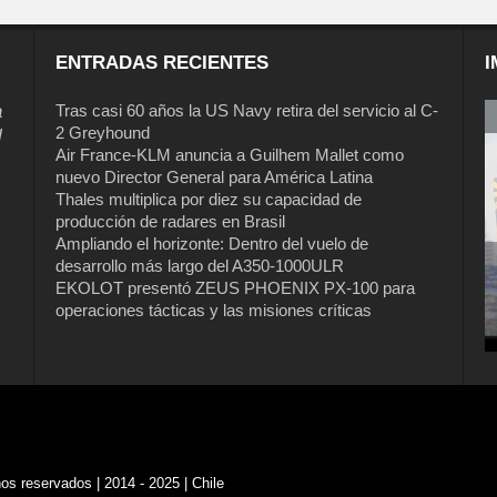
ENTRADAS RECIENTES
I
a
Tras casi 60 años la US Navy retira del servicio al C-
2 Greyhound
l
Air France-KLM anuncia a Guilhem Mallet como
nuevo Director General para América Latina
Thales multiplica por diez su capacidad de
producción de radares en Brasil
Ampliando el horizonte: Dentro del vuelo de
desarrollo más largo del A350-1000ULR
EKOLOT presentó ZEUS PHOENIX PX-100 para
Tras casi 60 años la US Navy retira del
operaciones tácticas y las misiones críticas
servicio al C-2 Greyhound
s reservados | 2014 - 2025 | Chile