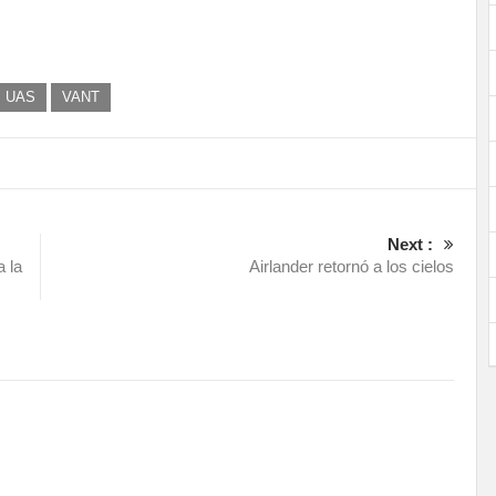
UAS
VANT
Next :
a la
Airlander retornó a los cielos