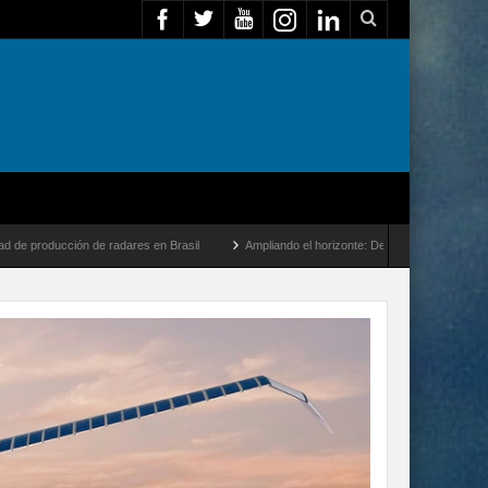
de radares en Brasil
Ampliando el horizonte: Dentro del vuelo de desarrollo más la