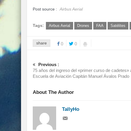
Post source :
Airbus Aerial
Tags:
Airbus Aerial
Drones
FAA
Satélites
share
0
0
Previous :
75 años del ingreso del «primer curso de cadetes» 
Escuela de Aviación Capitán Manuel Ávalos Prado
About The Author
TallyHo