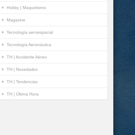
Hobby | Maquetismo
Magazine
Tecnología aeroespacial
Tecnología Aeronáutica
TH | Accidente Aéreo
TH | Novedades
TH | Tendencias
TH | Última Hora