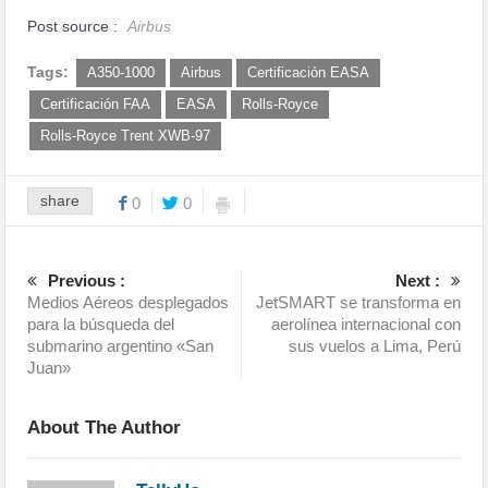
Post source :
Airbus
Tags:
A350-1000
Airbus
Certificación EASA
Certificación FAA
EASA
Rolls-Royce
Rolls-Royce Trent XWB-97
share
0
0
Previous :
Next :
Medios Aéreos desplegados
JetSMART se transforma en
para la búsqueda del
aerolínea internacional con
submarino argentino «San
sus vuelos a Lima, Perú
Juan»
About The Author