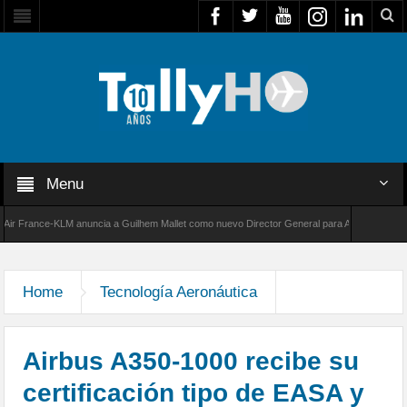
Menu
rance-KLM anuncia a Guilhem Mallet como nuevo Director General para América Latina
00 de Bombardier establece un nuevo récord de velocidad entre Los Ángeles y Farnborough
Home
Tecnología Aeronáutica
Airbus A350-1000 recibe su
certificación tipo de EASA y