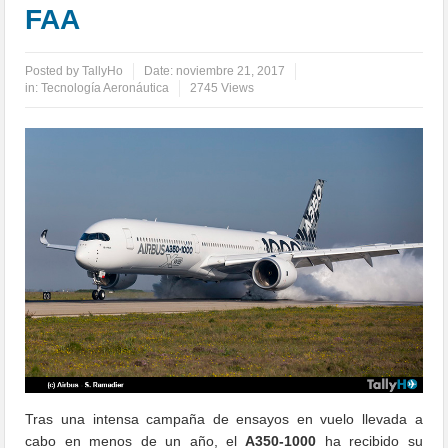
FAA
Posted by
TallyHo
Date:
noviembre 21, 2017
in:
Tecnología Aeronáutica
2745 Views
Tras una intensa campaña de ensayos en vuelo llevada a
cabo en menos de un año, el
A350-1000
ha recibido su