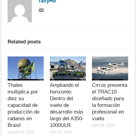
TallyHo
Related posts
Thales
Ampliando el
Cirrus presenta
multiplica por
horizonte:
el TRAC10
diez su
Dentro del
diseñado para
capacidad de
vuelo de
la formación
producción de
desarrollo más
profesional en
radares en
largo del A350-
vuelo
Brasil
1000ULR
julio 08, 2026
agosto 03, 2026
julio 31, 2026