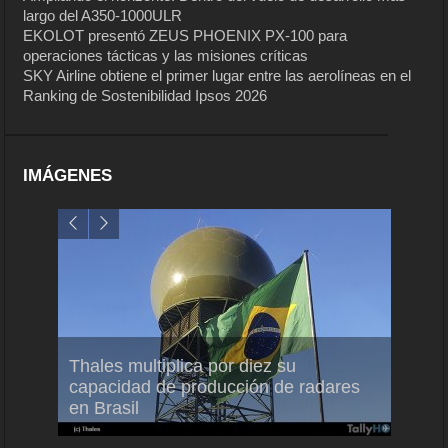
largo del A350-1000ULR
EKOLOT presentó ZEUS PHOENIX PX-100 para
operaciones tácticas y las misiones críticas
SKY Airline obtiene el primer lugar entre las aerolíneas en el
Ranking de Sostenibilidad Ipsos 2026
IMÁGENES
em
Thales multiplica por diez su
Ampli
ral
capacidad de producción de radares
vuelo
en Brasil
A350