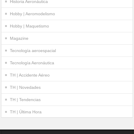
Historia Aeronáutica
Hobby | Aeromodelismo
Hobby | Maquetismo
Magazine
Tecnología aeroespacial
Tecnología Aeronáutica
TH | Accidente Aéreo
TH | Novedades
TH | Tendencias
TH | Última Hora