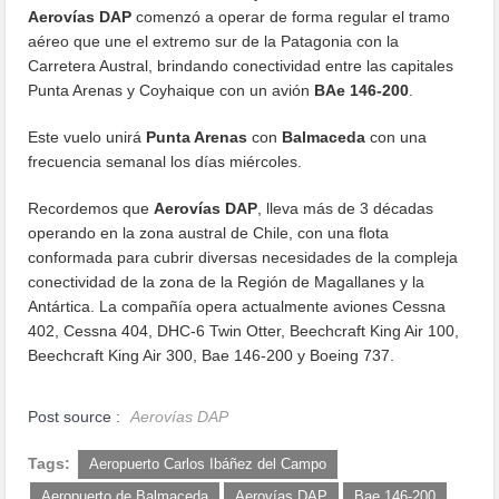
Aerovías DAP
comenzó a operar de forma regular el tramo
aéreo que une el extremo sur de la Patagonia con la
Carretera Austral, brindando conectividad entre las capitales
Punta Arenas y Coyhaique con un avión
BAe 146-200
.
Este vuelo unirá
Punta Arenas
con
Balmaceda
con una
frecuencia semanal los días miércoles.
Recordemos que
Aerovías DAP
, lleva más de 3 décadas
operando en la zona austral de Chile, con una flota
conformada para cubrir diversas necesidades de la compleja
conectividad de la zona de la Región de Magallanes y la
Antártica. La compañía opera actualmente aviones Cessna
402, Cessna 404, DHC-6 Twin Otter, Beechcraft King Air 100,
Beechcraft King Air 300, Bae 146-200 y Boeing 737.
Post source :
Aerovías DAP
Tags:
Aeropuerto Carlos Ibáñez del Campo
Aeropuerto de Balmaceda
Aerovías DAP
Bae 146-200