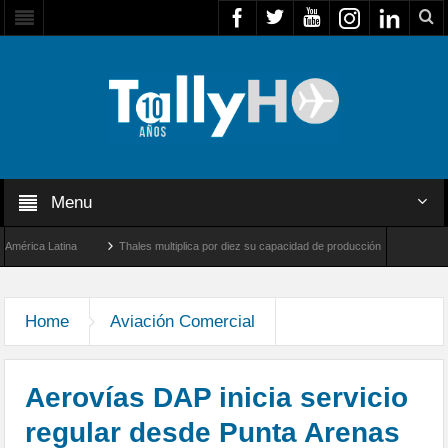
Menu
ca Latina
Thales multiplica por diez su capacidad de producción de radares en Brasi
eles y Farnborough, Reino Unido
Airbus U030 Flexrotor inicia sus operaciones con 
Home
Aviación Comercial
Aerovías DAP inicia servicio
regular desde Punta Arenas