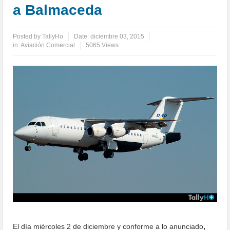
a Balmaceda
Posted by
TallyHo
Date:
diciembre 03, 2015
in:
Aviación Comercial
5065 Views
El día miércoles 2 de diciembre y conforme a lo anunciado
,