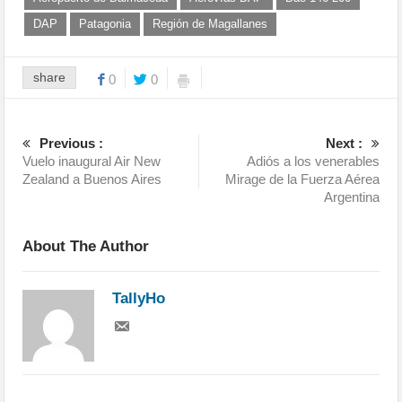
DAP
Patagonia
Región de Magallanes
share
0
0
Previous :
Next :
Vuelo inaugural Air New
Adiós a los venerables
Zealand a Buenos Aires
Mirage de la Fuerza Aérea
Argentina
About The Author
TallyHo