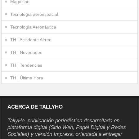
Magazine
Tecnología aeroespacial
Tecnología Aeronáutica
TH | Accidente Aéreo
TH | Novedades
TH | Tendencias
TH | Última Hora
ACERCA DE TALLYHO
TallyHo, publicación periodística desarrollada en
plataforma digital (Sitio Web, Papel Digital y Redes
Sociales) y versión Impresa, orientada a entregar