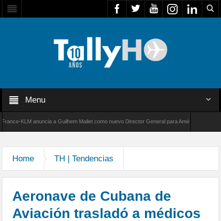
Menu
ce-KLM anuncia a Guilhem Mallet como nuevo Director General para América Latina
de Bombardier establece un nuevo récord de velocidad entre Los Ángeles y Farnborough, R
Home
TH | Tendencias
Aeronave de Cubana de
Aviación trasladó a médicos