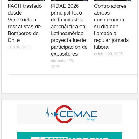
FACH trasladó
FIDAE 2026
Controladores
desde
principal foco
aéreos
Venezuela a
de la industria
conmemoran
rescatistas de
aeronáutica en
su día con
Bomberos de
Latinoamérica
llamado a
Chile
proyecta fuerte
regular jornada
participación de
laboral
julio 06, 2026
expositores
octubre 20, 2025
diciembre 05,
2025