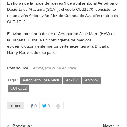
En horas de la tarde del jueves 9 de abril arribó al Aeródromo
Desierto de Atacama (SCAT), el vuelo CUB1370, consistente
en un avión Antonov An-158 de Cubana de Aviación matrícula
CUT-1712,
El avión transportó desde el Aeropuerto José Martí (HAV) en
la Habana, Cuba, a un contingente de médicos,
epidemiólogos y enfermeros pertenecientes a la Brigada
Henry Reeves de ese país.
Post source :
embajada cuba en chile
Tags:
Aeropuerto José Martí
AN-158
Antonov
CUT-1712
share
0
0
Previous :
Next :