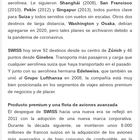
aerolínea. Le siguieron
Shanghái
(2008),
San Francisco
(2010),
Pekín
(2012) y
Singapur
(2013), todos puntos clave
para
Suiza
y todos servidos con vuelos sin escalas. Otros dos
destinos de larga distancia,
Washington
y
Osaka
, debían
agregarse en 2020, pero tales planes se archivaron debido a
la pandemia de coronavirus.
SWISS
hoy sirve 92 destinos desde su centro de
Zúrich
y 46
puntos desde
Ginebra
. Transporta más pasajeros y carga que
cualquier aerolínea suiza que haya transportado en el pasado.
Y junto con su aerolínea hermana
Edelweiss
, que también se
unió al
Grupo Lufthansa
en 2008, la compañía está muy
bien posicionada en los segmentos de viajes aéreos premium
de negocios y de placer.
Producto premium y una flota de aviones avanzada
El despegue de
SWISS
hacia una nueva era se reflejó en
2011 con la adopción de una nueva marca corporativa.
Durante la década siguiente, se invirtieron unos 8.000
millones de francos suizos en la adquisición de los aviones
más avanzados y de bajo consumo de combustible, en la