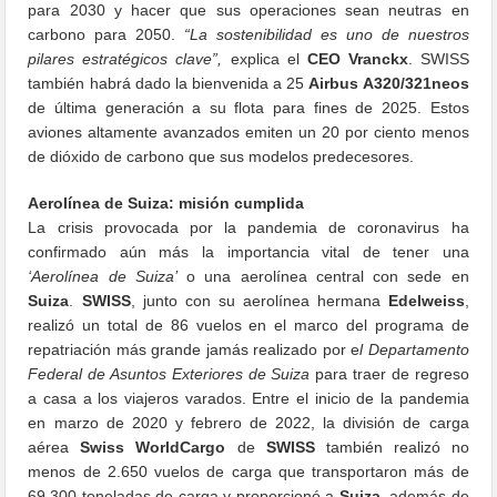
para 2030 y hacer que sus operaciones sean neutras en
carbono para 2050.
“La sostenibilidad es uno de nuestros
pilares estratégicos clave”,
explica el
CEO Vranckx
. SWISS
también habrá dado la bienvenida a 25
Airbus A320/321neos
de última generación a su flota para fines de 2025. Estos
aviones altamente avanzados emiten un 20 por ciento menos
de dióxido de carbono que sus modelos predecesores.
Aerolínea de Suiza: misión cumplida
La crisis provocada por la pandemia de coronavirus ha
confirmado aún más la importancia vital de tener una
‘Aerolínea de Suiza’
o una aerolínea central con sede en
Suiza
.
SWISS
, junto con su aerolínea hermana
Edelweiss
,
realizó un total de 86 vuelos en el marco del programa de
repatriación más grande jamás realizado por e
l Departamento
Federal de Asuntos Exteriores de Suiza
para traer de regreso
a casa a los viajeros varados. Entre el inicio de la pandemia
en marzo de 2020 y febrero de 2022, la división de carga
aérea
Swiss WorldCargo
de
SWISS
también realizó no
menos de 2.650 vuelos de carga que transportaron más de
69.300 toneladas de carga y proporcionó a
Suiza
, además de