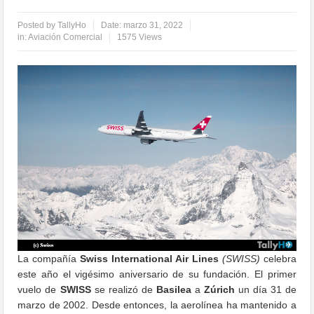
Posted by
TallyHo
Date:
marzo 31, 2022
in:
Aviación Comercial
1575 Views
La compañía
Swiss International Air Lines
(SWISS)
celebra
este año el vigésimo aniversario de su fundación. El primer
vuelo de
SWISS
se realizó de
Basilea
a
Zúrich
un día 31 de
marzo de 2002. Desde entonces, la aerolínea ha mantenido a