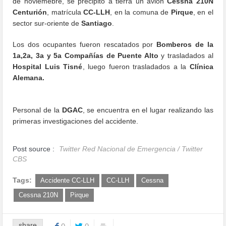
de noviemebre, se precipitó a tierra un avión
Cessna 210N
Centurión
, matrícula
CC-LLH
, en la comuna de
Pirque
, en el
sector sur-oriente de
Santiago
.
Los dos ocupantes fueron rescatados por
Bomberos de la
1a,2a, 3a y 5a Compañías de Puente Alto
y trasladados al
Hospital Luis Tisné
, luego fueron trasladados a la
Clínica
Alemana.
Personal de la
DGAC
, se encuentra en el lugar realizando las
primeras investigaciones del accidente.
Post source :
Twitter Red Nacional de Emergencia / Twitter
CBS
Tags:
Accidente CC-LLH
CC-LLH
Cessna
Cessna 210N
Pirque
share