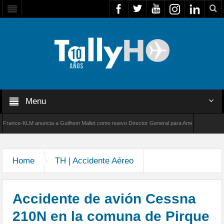
Menu
nce-KLM anuncia a Guilhem Mallet como nuevo Director General para América Latina
 de Bombardier establece un nuevo récord de velocidad entre Los Ángeles y Farnborough, 
Home
TH | Accidente Aéreo
Accidente de avión Cessna
210N en la comuna de Pirque