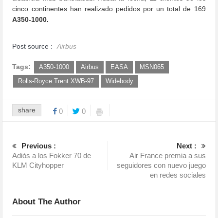
cinco continentes han realizado pedidos por un total de 169
A350-1000.
Post source :
Airbus
Tags:
A350-1000
Airbus
EASA
MSN065
Rolls-Royce Trent XWB-97
Widebody
share
0
0
Previous :
Next :
Adiós a los Fokker 70 de
Air France premia a sus
KLM Cityhopper
seguidores con nuevo juego
en redes sociales
About The Author