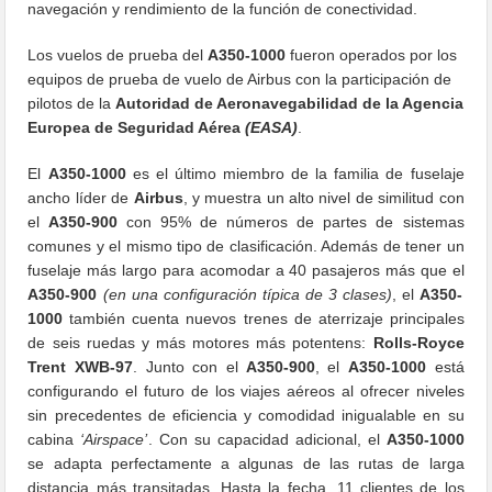
navegación y rendimiento de la función de conectividad.
Los vuelos de prueba del
A350-1000
fueron operados por los
equipos de prueba de vuelo de Airbus con la participación de
pilotos de la
Autoridad de Aeronavegabilidad de la Agencia
Europea de Seguridad Aérea
(EASA)
.
El
A350-1000
es el último miembro de la familia de fuselaje
ancho líder de
Airbus
, y muestra un alto nivel de similitud con
el
A350-900
con 95% de números de partes de sistemas
comunes y el mismo tipo de clasificación. Además de tener un
fuselaje más largo para acomodar a 40 pasajeros más que el
A350-900
(en una configuración típica de 3 clases)
, el
A350-
1000
también cuenta nuevos trenes de aterrizaje principales
de seis ruedas y más motores más potentens:
Rolls-Royce
Trent XWB-97
. Junto con el
A350-900
, el
A350-1000
está
configurando el futuro de los viajes aéreos al ofrecer niveles
sin precedentes de eficiencia y comodidad inigualable en su
cabina
‘Airspace’
. Con su capacidad adicional, el
A350-1000
se adapta perfectamente a algunas de las rutas de larga
distancia más transitadas. Hasta la fecha, 11 clientes de los