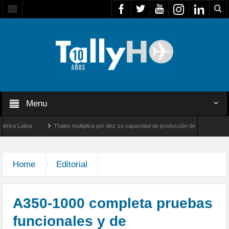
Menu
Latina
Thales multiplica por diez su capacidad de producción de radares en Brasil
s y Farnborough, Reino Unido
Airbus U030 Flexrotor inicia sus operaciones con la 
Home
Editorial
A350-1000 completa pruebas
funcionales y de