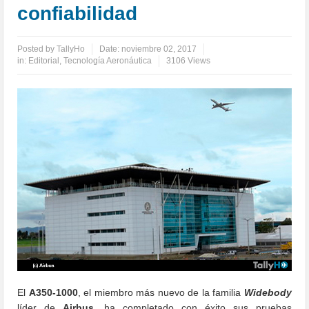
confiabilidad
Posted by
TallyHo
Date:
noviembre 02, 2017
in:
Editorial
,
Tecnología Aeronáutica
3106 Views
El
A350-1000
, el miembro más nuevo de la familia
Widebody
líder de
Airbus
, ha completado con éxito sus pruebas