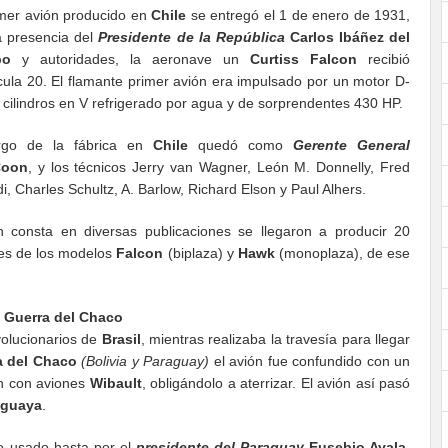
imer avión producido en
Chile
se entregó el 1 de enero de 1931,
a presencia del
Presidente de la República
Carlos Ibáñez del
po
y autoridades, la aeronave un
Curtiss Falcon
recibió
cula 20. El flamante primer avión era impulsado por un motor D-
 cilindros en V refrigerado por agua y de sorprendentes 430 HP.
rgo de la fábrica en
Chile
quedó como
Gerente General
Coon
, y los técnicos Jerry van Wagner, León M. Donnelly, Fred
di, Charles Schultz, A. Barlow, Richard Elson y Paul Alhers.
 consta en diversas publicaciones se llegaron a producir 20
es de los modelos
Falcon
(biplaza) y
Hawk
(monoplaza), de ese
a Guerra del Chaco
volucionarios de
Brasil
, mientras realizaba la travesía para llegar
a del Chaco
(Bolivia y Paraguay)
el avión fue confundido con un
on con aviones
Wibault
, obligándolo a aterrizar. El avión así pasó
raguaya
.
do usado hasta por el
presidente del Paraguay
Eusebio Ayala,