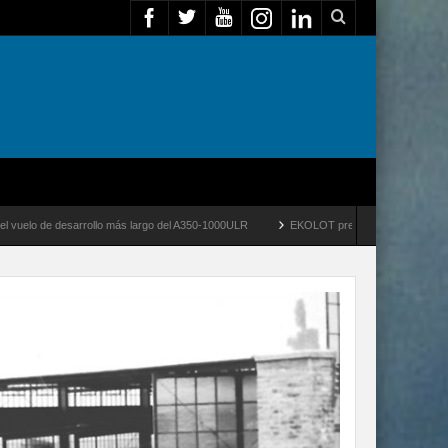
 más largo del A350-1000ULR
EKOLOT presentó ZEUS PHOENIX PX-100 para operacion