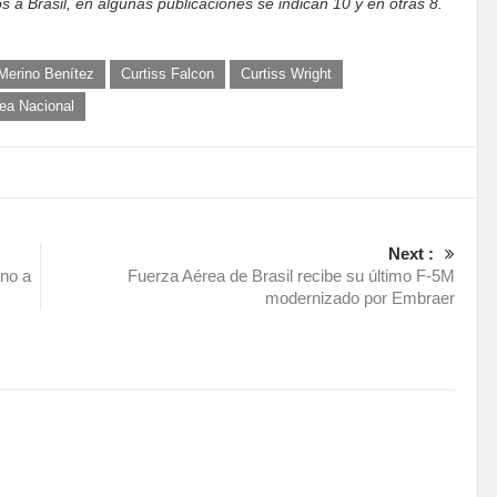
 a Brasil, en algunas publicaciones se indican 10 y en otras 8.
Merino Benítez
Curtiss Falcon
Curtiss Wright
ea Nacional
Next :
ano a
Fuerza Aérea de Brasil recibe su último F-5M
modernizado por Embraer