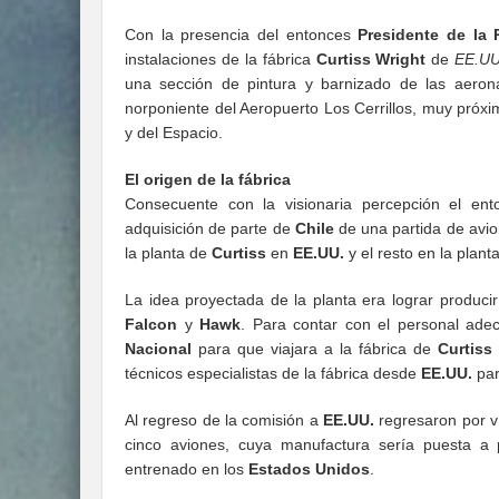
Con la presencia del entonces
Presidente de la 
instalaciones de la fábrica
Curtiss Wright
de
EE.UU
una sección de pintura y barnizado de las aeron
norponiente del Aeropuerto Los Cerrillos, muy próx
y del Espacio.
El origen de la fábrica
Consecuente con la visionaria percepción el en
adquisición de parte de
Chile
de una partida de avi
la planta de
Curtiss
en
EE.UU.
y el resto en la plant
La idea proyectada de la planta era lograr produ
Falcon
y
Hawk
. Para contar con el personal adec
Nacional
para que viajara a la fábrica de
Curtiss
técnicos especialistas de la fábrica desde
EE.UU.
par
Al regreso de la comisión a
EE.UU.
regresaron por ví
cinco aviones, cuya manufactura sería puesta a 
entrenado en los
Estados Unidos
.