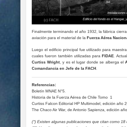
Instalaciones 
Edificio del fondo es el Hangar, 
Finalmente terminando el año 1932, la fábrica cierr
aviación para el material de la
Fuerza Aérea Nacion
Luego el edificio principal fue utilizado para maest
cuales fueron también utilizadas para
FIDAE
. Actua
Curtiss Wright
, y es el lugar donde se alberga el
A
Comandancia en Jefe de la FACH
.
Referencias:
Boletín MNAE N°5.
Historia de la Fuerza Aérea de Chile Tomo 1
Curtiss Falcon Editorial HP Multimodel, edición año 
The Chaco Air War, de Antonio Sapienza, edición añ
(*) Existen algunas publicaciones que citan como 18 