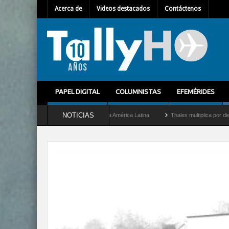
Acerca de
Videos destacados
Contáctenos
PAPEL DIGITAL
COLUMNISTAS
EFEMÉRIDES
NOTICIAS
irector General para América Latina
Thales multiplica por diez su capacidad de pro