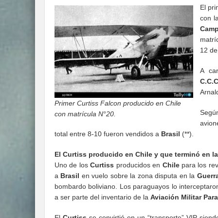
El pr
con l
Cam
matrí
12 de
A ca
C.C.
Arnal
Primer Curtiss Falcon producido en Chile
Según
con matrícula N°20.
avion
total entre 8-10 fueron vendidos a
Brasil
(**).
El Curtiss producido en Chile y que terminó en l
Uno de los
Curtiss
producidos en
Chile
para los re
a
Brasil
en vuelo sobre la zona disputa en la
Guerr
bombardo boliviano. Los paraguayos lo interceptar
a ser parte del inventario de la
Aviación Militar Pa
El
Curtiss
se convirtió en un “transporte” VIP sien