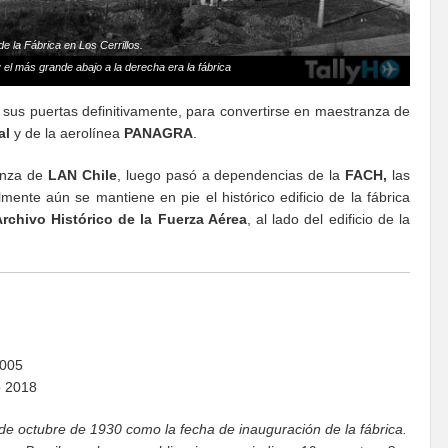
de la Fábrica en Los Cerrillos.
y el más grande abajo a la derecha era la fábrica
a sus puertas definitivamente, para convertirse en maestranza de
al
y de la aerolínea
PANAGRA
.
ranza de
LAN Chile
, luego pasó a dependencias de la
FACH,
las
lmente aún se mantiene en pie el histórico edificio de la fábrica
rchivo Histórico de la Fuerza Aérea
, al lado del edificio de la
2005
o 2018
de octubre de 1930 como la fecha de inauguración de la fábrica.