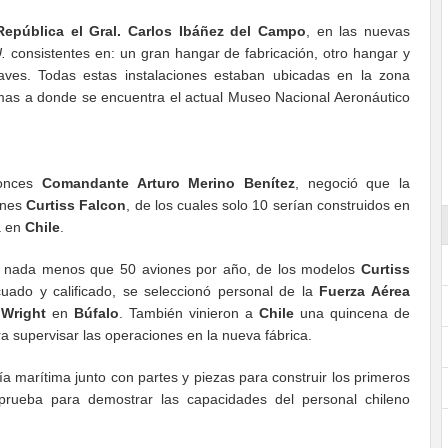
República el Gral. Carlos Ibáñez del Campo
, en las nuevas
.
consistentes en: un gran hangar de fabricación, otro hangar y
aves. Todas estas instalaciones estaban ubicadas en la zona
imas a donde se encuentra el actual Museo Nacional Aeronáutico
tonces
Comandante Arturo Merino Benítez
, negoció que la
ones
Curtiss Falcon
, de los cuales solo 10 serían construidos en
a en
Chile
.
cir nada menos que 50 aviones por año, de los modelos
Curtiss
uado y calificado, se seleccionó personal de la
Fuerza Aérea
 Wright
en
Búfalo
. También vinieron a
Chile
una quincena de
a supervisar las operaciones en la nueva fábrica.
a marítima junto con partes y piezas para construir los primeros
prueba para demostrar las capacidades del personal chileno