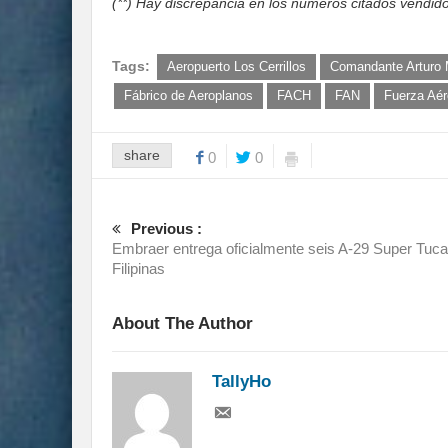
(**) Hay discrepancia en los números citados vendidos
Tags:
Aeropuerto Los Cerrillos
Comandante Arturo 
Fábrico de Aeroplanos
FACH
FAN
Fuerza Aér
share
0
0
Previous :
Embraer entrega oficialmente seis A-29 Super Tuc
Filipinas
About The Author
TallyHo