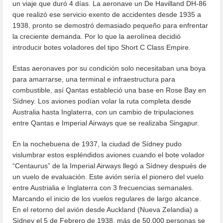
un viaje que duró 4 días. La aeronave un De Havilland DH-86
que realizó ese servicio exento de accidentes desde 1935 a
1938, pronto se demostró demasiado pequeño para enfrentar
la creciente demanda. Por lo que la aerolínea decidió
introducir botes voladores del tipo Short C Class Empire.
Estas aeronaves por su condición solo necesitaban una boya
para amarrarse, una terminal e infraestructura para
combustible, así Qantas estableció una base en Rose Bay en
Sídney. Los aviones podían volar la ruta completa desde
Australia hasta Inglaterra, con un cambio de tripulaciones
entre Qantas e Imperial Airways que se realizaba Singapur.
En la nochebuena de 1937, la ciudad de Sídney pudo
vislumbrar estos espléndidos aviones cuando el bote volador
“Centaurus” de la Imperial Airways llegó a Sídney después de
un vuelo de evaluación. Este avión sería el pionero del vuelo
entre Austrialia e Inglaterra con 3 frecuencias semanales.
Marcando el inicio de los vuelos regulares de largo alcance.
En el retorno del avión desde Auckland (Nueva Zelandia) a
Sídney el 5 de Febrero de 1938, más de 50.000 personas se