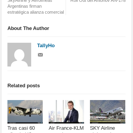
SkyAirline y Aerolíneas
Roll Out del Antonov AN-178
Argentinas firman
estratégica alianza comercial
About The Author
TallyHo
Related posts
Tras casi 60
Air France-KLM
SKY Airline