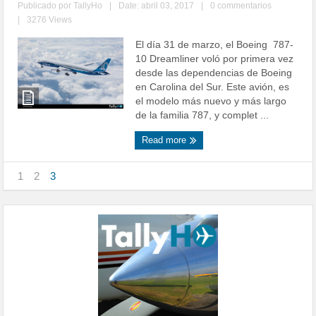
Publicado por
TallyHo
|
Date: abril 03, 2017
|
0 commentarios
|
3276 Views
El día 31 de marzo, el Boeing 787-
10 Dreamliner voló por primera vez
desde las dependencias de Boeing
en Carolina del Sur. Este avión, es
el modelo más nuevo y más largo
de la familia 787, y complet ...
Read more
1
2
3