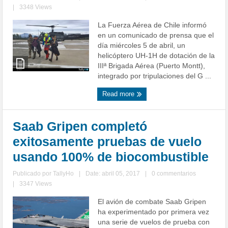
|
3348 Views
La Fuerza Aérea de Chile informó
en un comunicado de prensa que el
día miércoles 5 de abril, un
helicóptero UH-1H de dotación de la
IIIª Brigada Aérea (Puerto Montt),
integrado por tripulaciones del G ...
Read more
Saab Gripen completó
exitosamente pruebas de vuelo
usando 100% de biocombustible
Publicado por
TallyHo
|
Date: abril 05, 2017
|
0 commentarios
|
3347 Views
El avión de combate Saab Gripen
ha experimentado por primera vez
una serie de vuelos de prueba con