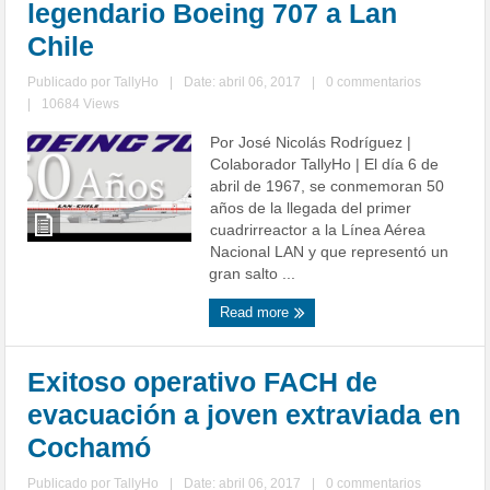
legendario Boeing 707 a Lan
Chile
Publicado por
TallyHo
|
Date: abril 06, 2017
|
0 commentarios
|
10684 Views
Por José Nicolás Rodríguez |
Colaborador TallyHo | El día 6 de
abril de 1967, se conmemoran 50
años de la llegada del primer
cuadrirreactor a la Línea Aérea
Nacional LAN y que representó un
gran salto ...
Read more
Exitoso operativo FACH de
evacuación a joven extraviada en
Cochamó
Publicado por
TallyHo
|
Date: abril 06, 2017
|
0 commentarios