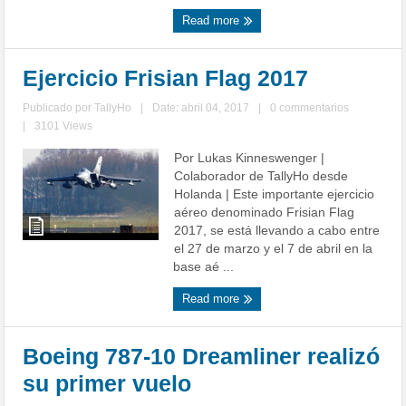
Read more
Ejercicio Frisian Flag 2017
Publicado por
TallyHo
|
Date: abril 04, 2017
|
0 commentarios
|
3101 Views
Por Lukas Kinneswenger |
Colaborador de TallyHo desde
Holanda | Este importante ejercicio
aéreo denominado Frisian Flag
2017, se está llevando a cabo entre
el 27 de marzo y el 7 de abril en la
base aé ...
Read more
Boeing 787-10 Dreamliner realizó
su primer vuelo