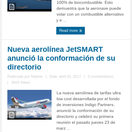
100% de biocombustible. Esto
demuestra que la aeronave puede
volar con un combustible alternativo
y e ...
Read more
Nueva aerolínea JetSMART
anunció la conformación de su
directorio
Publicado por
TallyHo
|
Date: abril 05, 2017
|
0 commentarios
|
3603 Views
La nueva aerolínea de tarifas ultra
low cost desarrollada por el fondo
de inversiones Indigo Partners,
anunció la conformación de su
directorio y celebró su primera
reunión el pasado jueves 23 de
marz ...