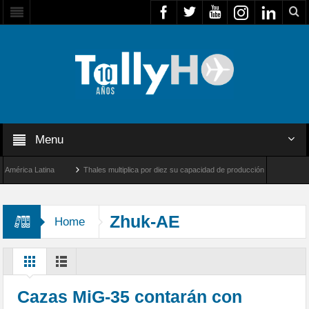
Menu
rica Latina
Thales multiplica por diez su capacidad de producción de radares en Bra
ngeles y Farnborough, Reino Unido
Airbus U030 Flexrotor inicia sus operaciones co
Zhuk-AE
Home
Cazas MiG-35 contarán con