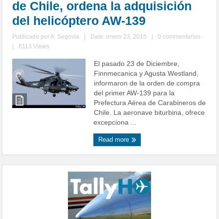
de Chile, ordena la adquisición
del helicóptero AW-139
Publicado por
A. Segovia
|
Date: enero 23, 2015
|
0 commentarios
|
6113 Views
El pasado 23 de Diciembre,
Finnmecanica y Agusta Westland,
informaron de la orden de compra
del primer AW-139 para la
Prefectura Aérea de Carabineros de
Chile. La aeronave biturbina, ofrece
excepciona ...
Read more