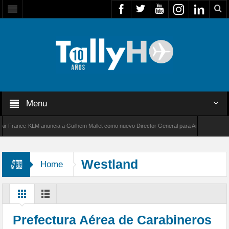
Menu
rance-KLM anuncia a Guilhem Mallet como nuevo Director General para América Latina
000 de Bombardier establece un nuevo récord de velocidad entre Los Ángeles y Farnborough
Westland
Home
Prefectura Aérea de Carabineros