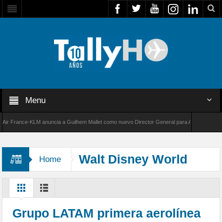
Menu
 France-KLM anuncia a Guilhem Mallet como nuevo Director General para América Latina
8000 de Bombardier establece un nuevo récord de velocidad entre Los Ángeles y Farnboroug
Walt Disney World
Home
Grupo LATAM primera aerolínea