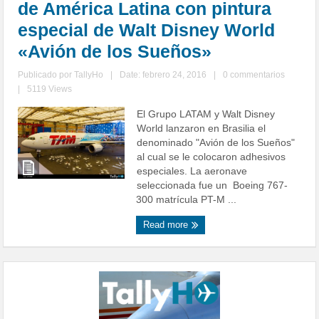
de América Latina con pintura
especial de Walt Disney World
«Avión de los Sueños»
Publicado por
TallyHo
|
Date: febrero 24, 2016
|
0 commentarios
|
5119 Views
El Grupo LATAM y Walt Disney
World lanzaron en Brasilia el
denominado "Avión de los Sueños"
al cual se le colocaron adhesivos
especiales. La aeronave
seleccionada fue un Boeing 767-
300 matrícula PT-M ...
Read more