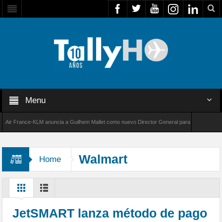
Menu
r France-KLM anuncia a Guilhem Mallet como nuevo Director General para América Latina
 8000 de Bombardier establece un nuevo récord de velocidad entre Los Ángeles y Farnboro
Walmart
Home
JetSMART lanza método de pago