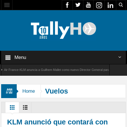
Menu
r France-KLM anuncia a Guilhem Mallet como nuevo Director General para América Latina
 8000 de Bombardier establece un nuevo récord de velocidad entre Los Ángeles y Farnboro
Vuelos
Home
Intercontinentales
KLM anunció que contará con