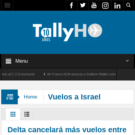
Menu
o al C-2 Greyhound
Air France-KLM anuncia a Guilhem Mallet como nuevo Director G
e II de la FACH
Global 8000 de Bombardier establece un nuevo récord de velocidad 
Vuelos a Israel
Home
Delta cancelará más vuelos entre