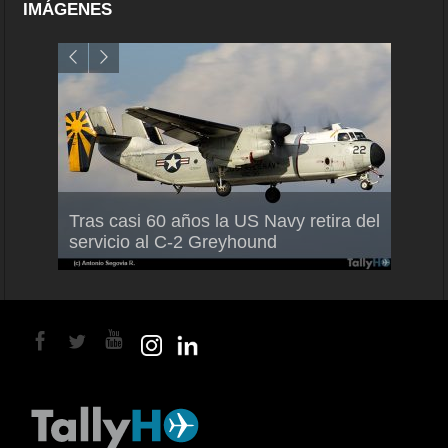
IMÁGENES
Air F
Tras casi 60 años la US Navy retira del
Malle
servicio al C-2 Greyhound
para 