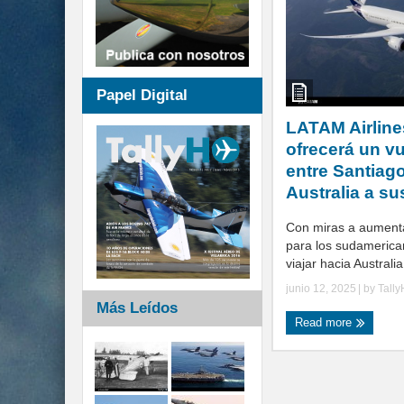
Papel Digital
LATAM Airlin
ofrecerá un vu
entre Santiago
Australia a su
Con miras a aumenta
para los sudameric
viajar hacia Australia
junio 12, 2025
| by
Tall
Más Leídos
Read more