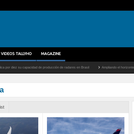
VIDEOS TALLYHO
MAGAZINE
ez su capacidad de producción de radares en Brasil
Ampliando el horizonte: Dentro d
ia
ist