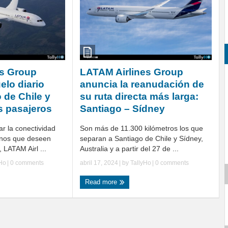
es Group
LATAM Airlines Group
elo diario
anuncia la reanudación de
 de Chile y
su ruta directa más larga:
s pasajeros
Santiago – Sídney
r la conectividad
Son más de 11.300 kilómetros los que
anos que deseen
separan a Santiago de Chile y Sídney,
, LATAM Airl ...
Australia y a partir del 27 de ...
yHo
|
0 comments
abril 17, 2024
| by
TallyHo
|
0 comments
Read more