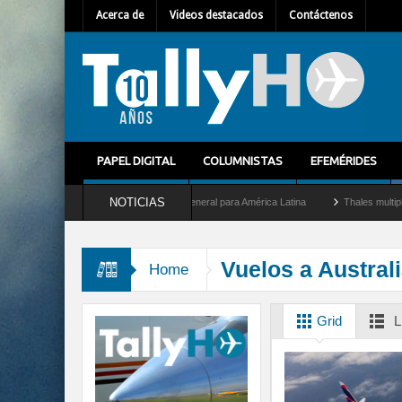
Acerca de
Videos destacados
Contáctenos
PAPEL DIGITAL
COLUMNISTAS
EFEMÉRIDES
NOTICIAS
m Mallet como nuevo Director General para América Latina
Thales multiplica por di
Vuelos a Austral
Home
Grid
L