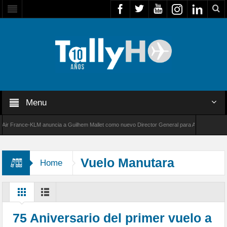
Menu
France-KLM anuncia a Guilhem Mallet como nuevo Director General para América Latina
000 de Bombardier establece un nuevo récord de velocidad entre Los Ángeles y Farnboroug
Vuelo Manutara
Home
75 Aniversario del primer vuelo a