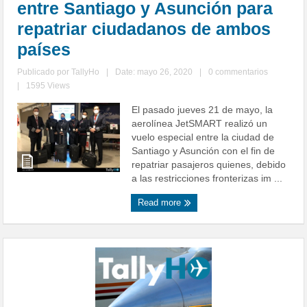
entre Santiago y Asunción para
repatriar ciudadanos de ambos
países
Publicado por
TallyHo
|
Date: mayo 26, 2020
|
0 commentarios
|
1595 Views
El pasado jueves 21 de mayo, la
aerolínea JetSMART realizó un
vuelo especial entre la ciudad de
Santiago y Asunción con el fin de
repatriar pasajeros quienes, debido
a las restricciones fronterizas im ...
Read more