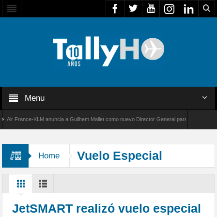
Menu
r France-KLM anuncia a Guilhem Mallet como nuevo Director General para América Latina
 8000 de Bombardier establece un nuevo récord de velocidad entre Los Ángeles y Farnboro
Vuelo Especial
Home
JetSMART realizó vuelo especial