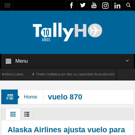
Menu
rica Latina
Thales multiplica por diez su capacidad de producción de radares en Bras
ngeles y Farnborough, Reino Unido
Airbus U030 Flexrotor inicia sus operaciones co
vuelo 870
Home
Alaska Airlines ajusta vuelo para