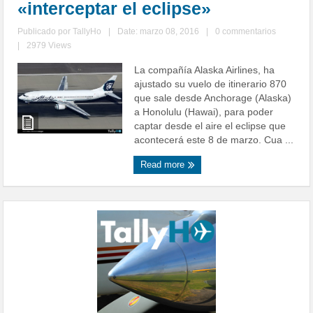
«interceptar el eclipse»
Publicado por
TallyHo
|
Date: marzo 08, 2016
|
0 commentarios
|
2979 Views
La compañía Alaska Airlines, ha
ajustado su vuelo de itinerario 870
que sale desde Anchorage (Alaska)
a Honolulu (Hawai), para poder
captar desde el aire el eclipse que
acontecerá este 8 de marzo. Cua ...
Read more