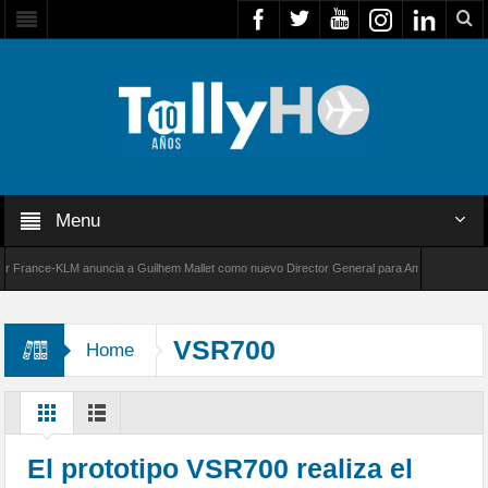
Menu
rance-KLM anuncia a Guilhem Mallet como nuevo Director General para América Latina
00 de Bombardier establece un nuevo récord de velocidad entre Los Ángeles y Farnborough
VSR700
Home
El prototipo VSR700 realiza el