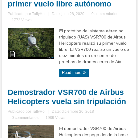
primer vuelo libre autónomo
Publicado por
TallyHo
|
Date: julio 28, 2020
|
0 commentarios
|
1772 Views
El prototipo del sistema aéreo no
tripulado (UAS) VSR700 de Airbus
Helicopters realizó su primer vuelo
libre. El VSR700 realizó un vuelo de
diez minutos en un centro de
pruebas de drones cerca de Aix- ...
Read more
Demostrador VSR700 de Airbus
Helicopters vuela sin tripulación
Publicado por
TallyHo
|
Date: diciembre 20, 2018
|
0 commentarios
|
1989 Views
El demostrador VSR700 de Airbus
Helicopters despegó desde la base