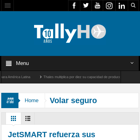
Menu
América Latina
Thales multiplica por diez su capacidad de producción de radares en 
s Ángeles y Farnborough, Reino Unido
Airbus U030 Flexrotor inicia sus operaciones
Volar seguro
Home
JetSMART refuerza sus