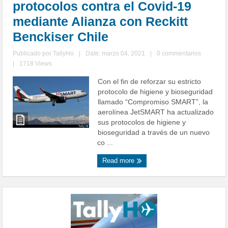
protocolos contra el Covid-19
mediante Alianza con Reckitt
Benckiser Chile
Publicado por
TallyHo
|
Date: marzo 04, 2021
|
0 commentarios
|
1718 Views
Con el fin de reforzar su estricto
protocolo de higiene y bioseguridad
llamado “Compromiso SMART”, la
aerolínea JetSMART ha actualizado
sus protocolos de higiene y
bioseguridad a través de un nuevo
co ...
Read more