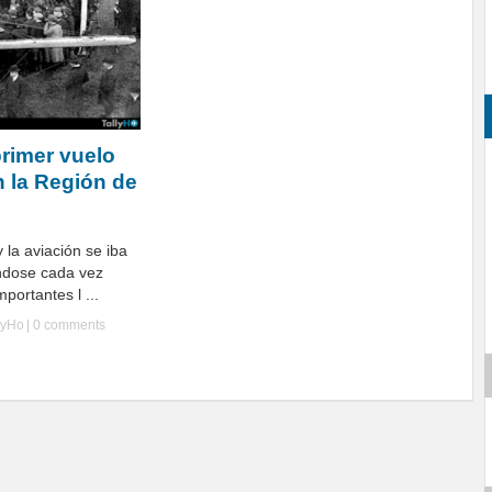
primer vuelo
n la Región de
 la aviación se iba
ndose cada vez
portantes l ...
lyHo
|
0 comments