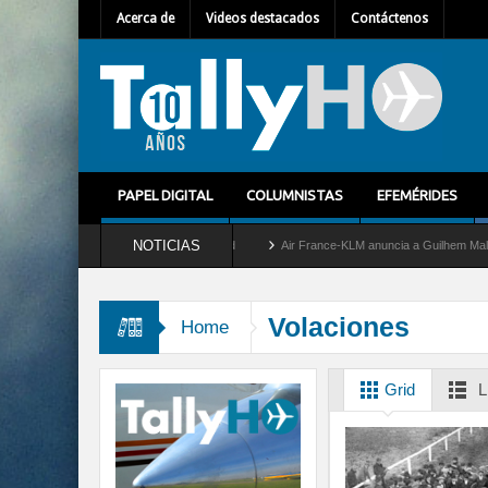
Acerca de
Videos destacados
Contáctenos
PAPEL DIGITAL
COLUMNISTAS
EFEMÉRIDES
NOTICIAS
etira del servicio al C-2 Greyhound
Air France-KLM anuncia a Guilhem Mallet como 
Volaciones
Home
Grid
L