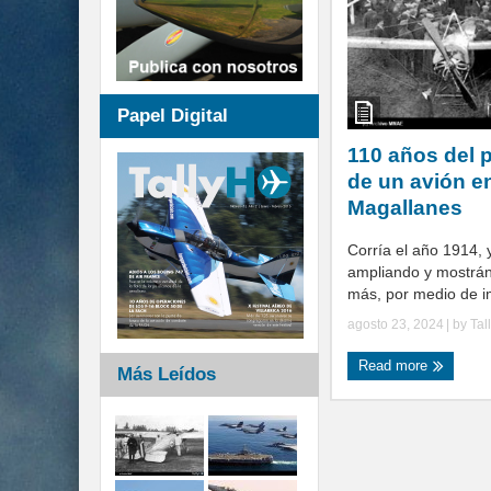
Papel Digital
110 años del 
de un avión e
Magallanes
Corría el año 1914, y
ampliando y mostrá
más, por medio de im
agosto 23, 2024
| by
Tal
Read more
Más Leídos