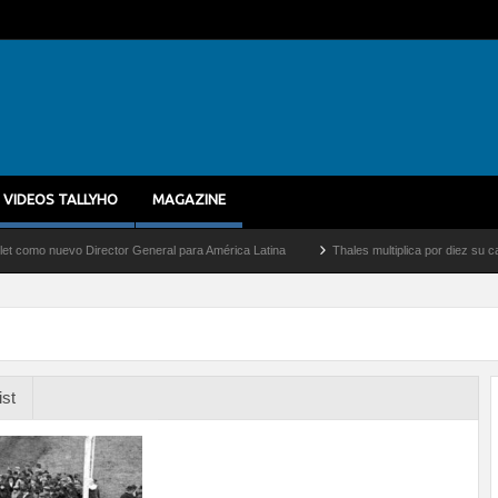
VIDEOS TALLYHO
MAGAZINE
nuevo Director General para América Latina
Thales multiplica por diez su capacidad
ist