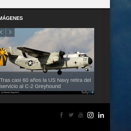
MÁGENES
Air France-KLM anuncia a Guilhem
Thales multipl
Tras casi 60 años la US Navy retira del
Mallet como nuevo Director General
capacidad de 
servicio al C-2 Greyhound
para América Latina
en Brasil