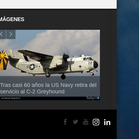
MÁGENES
Air France-KLM anuncia a Guilhem
Thales multipl
Tras casi 60 años la US Navy retira del
Mallet como nuevo Director General
capacidad de 
servicio al C-2 Greyhound
para América Latina
en Brasil