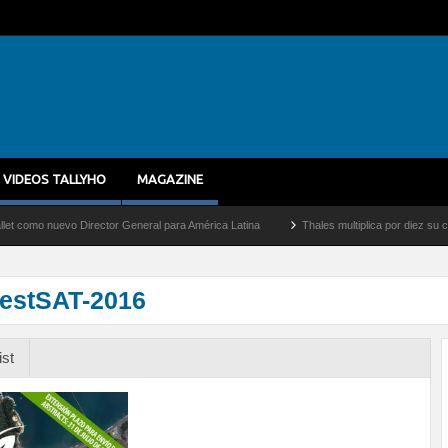
VIDEOS TALLYHO
MAGAZINE
nuevo Director General para América Latina
Thales multiplica por diez su capacida
restSAT-2016
ist