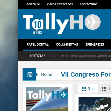
Acerca de
Videos destacados
Contáctenos
PAPEL DIGITAL
COLUMNISTAS
EFEMÉRIDES
NOTICIAS
retira del servicio al C-2 Greyhound
Air France-KLM anuncia a Guilhem Mallet como 
VII Congreso Fo
Home
Grid
L