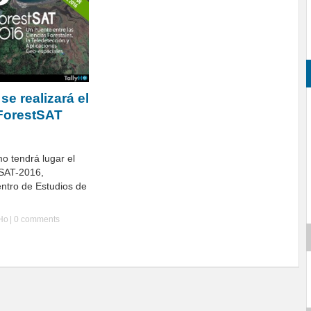
e realizará el
ForestSAT
o tendrá lugar el
tSAT-2016,
entro de Estudios de
yHo
|
0 comments