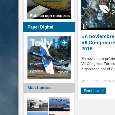
Papel Digital
En noviembre s
VII Congreso 
2016
En noviembre próxim
VII Congreso Fores
organizado por el C
...
junio 10, 2016
| by
Tall
Más Leídos
Read more