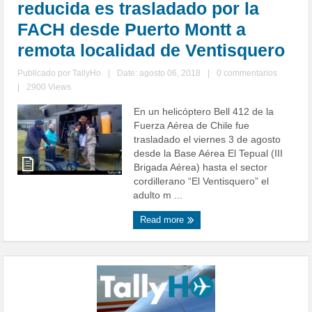
reducida es trasladado por la
FACH desde Puerto Montt a
remota localidad de Ventisquero
Publicado por
TallyHo
|
Date: agosto 06, 2018
|
0 commentarios
|
2900 Views
En un helicóptero Bell 412 de la
Fuerza Aérea de Chile fue
trasladado el viernes 3 de agosto
desde la Base Aérea El Tepual (III
Brigada Aérea) hasta el sector
cordillerano “El Ventisquero” el
adulto m ...
Read more