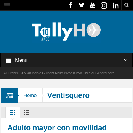
Menu
r France-KLM anuncia a Guilhem Mallet como nuevo Director General para América Latina
 8000 de Bombardier establece un nuevo récord de velocidad entre Los Ángeles y Farnboro
Ventisquero
Home
Adulto mayor con movilidad