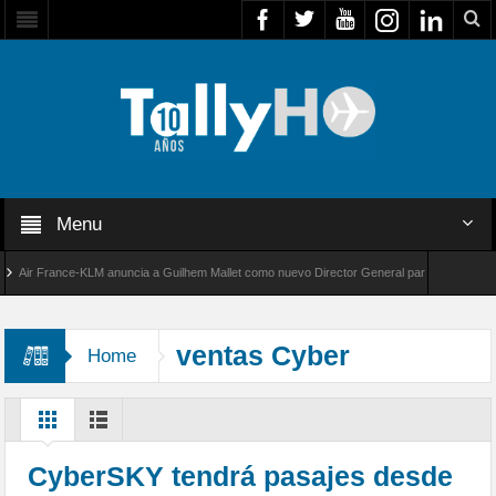
Menu
ir France-KLM anuncia a Guilhem Mallet como nuevo Director General para América Latina
l 8000 de Bombardier establece un nuevo récord de velocidad entre Los Ángeles y Farnboro
ventas Cyber
Home
CyberSKY tendrá pasajes desde