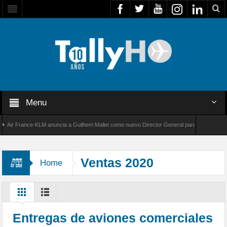
Menu
r France-KLM anuncia a Guilhem Mallet como nuevo Director General para América Latina
 8000 de Bombardier establece un nuevo récord de velocidad entre Los Ángeles y Farnboro
Ventas 2020
Home
Entregas de aviones comerciales